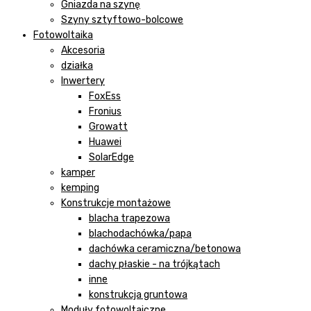
Gniazda na szynę
Szyny sztyftowo-bolcowe
Fotowoltaika
Akcesoria
działka
Inwertery
FoxEss
Fronius
Growatt
Huawei
SolarEdge
kamper
kemping
Konstrukcje montażowe
blacha trapezowa
blachodachówka/papa
dachówka ceramiczna/betonowa
dachy płaskie - na trójkątach
inne
konstrukcja gruntowa
Moduły fotowoltaiczne