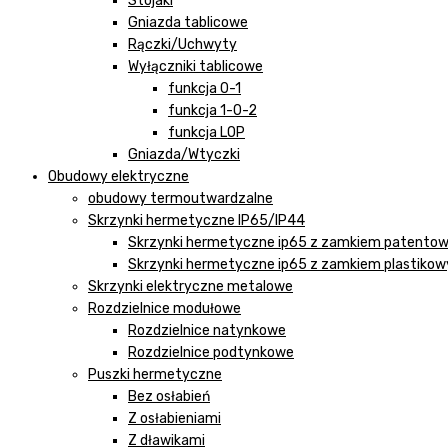
Stojaki
Gniazda tablicowe
Rączki/Uchwyty
Wyłączniki tablicowe
funkcja 0-1
funkcja 1-0-2
funkcja LOP
Gniazda/Wtyczki
Obudowy elektryczne
obudowy termoutwardzalne
Skrzynki hermetyczne IP65/IP44
Skrzynki hermetyczne ip65 z zamkiem patento
Skrzynki hermetyczne ip65 z zamkiem plastiko
Skrzynki elektryczne metalowe
Rozdzielnice modułowe
Rozdzielnice natynkowe
Rozdzielnice podtynkowe
Puszki hermetyczne
Bez osłabień
Z osłabieniami
Z dławikami