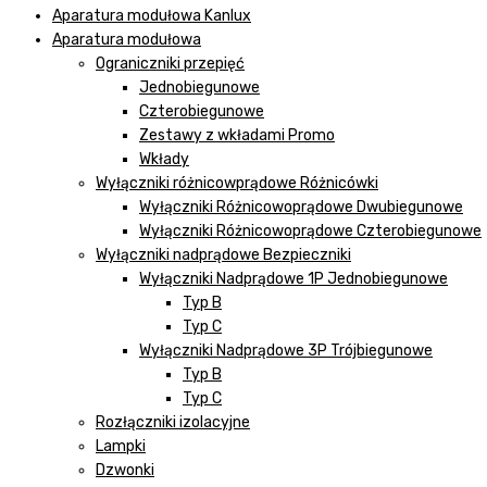
Aparatura modułowa Kanlux
Aparatura modułowa
Ograniczniki przepięć
Jednobiegunowe
Czterobiegunowe
Zestawy z wkładami Promo
Wkłady
Wyłączniki różnicowprądowe Różnicówki
Wyłączniki Różnicowoprądowe Dwubiegunowe
Wyłączniki Różnicowoprądowe Czterobiegunowe
Wyłączniki nadprądowe Bezpieczniki
Wyłączniki Nadprądowe 1P Jednobiegunowe
Typ B
Typ C
Wyłączniki Nadprądowe 3P Trójbiegunowe
Typ B
Typ C
Rozłączniki izolacyjne
Lampki
Dzwonki