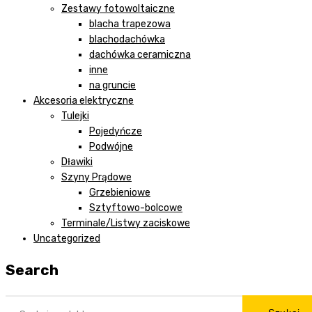
Zestawy fotowoltaiczne
blacha trapezowa
blachodachówka
dachówka ceramiczna
inne
na gruncie
Akcesoria elektryczne
Tulejki
Pojedyńcze
Podwójne
Dławiki
Szyny Prądowe
Grzebieniowe
Sztyftowo-bolcowe
Terminale/Listwy zaciskowe
Uncategorized
Search