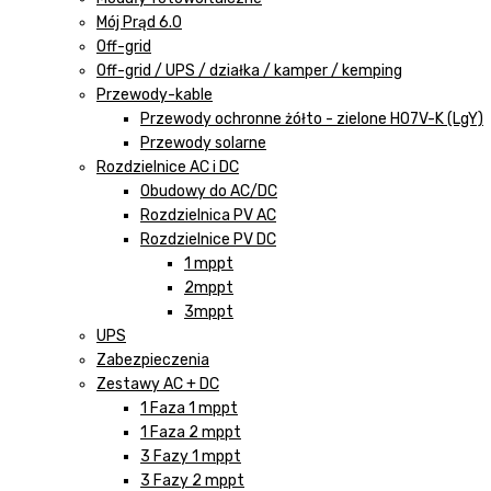
Mój Prąd 6.0
Off-grid
Off-grid / UPS / działka / kamper / kemping
Przewody-kable
Przewody ochronne żółto - zielone H07V-K (LgY)
Przewody solarne
Rozdzielnice AC i DC
Obudowy do AC/DC
Rozdzielnica PV AC
Rozdzielnice PV DC
1 mppt
2mppt
3mppt
UPS
Zabezpieczenia
Zestawy AC + DC
1 Faza 1 mppt
1 Faza 2 mppt
3 Fazy 1 mppt
3 Fazy 2 mppt