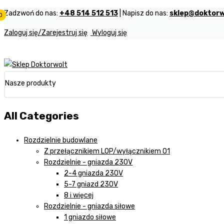
Zadzwoń do nas:
+48 514 512 513
| Napisz do nas:
sklep@doktorw
0
0
0
Zaloguj się/Zarejestruj się
Wyloguj się
Nasze produkty
All Categories
Rozdzielnie budowlane
Z przełącznikiem LOP/wyłącznikiem 01
Rozdzielnie - gniazda 230V
2-4 gniazda 230V
5-7 gniazd 230V
8 i więcej
Rozdzielnie - gniazda siłowe
1 gniazdo siłowe