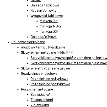
Stojaki
Gniazda tablicowe
Rączki/Uchwyty
Wyłączniki tablicowe
funkcja 0-1
funkcja 1-0-2
funkcja LOP
Gniazda/Wtyczki
Obudowy elektryczne
obudowy termoutwardzalne
Skrzynki hermetyczne IP65/IP44
Skrzynki hermetyczne ip65 z zamkiem patento
Skrzynki hermetyczne ip65 z zamkiem plastiko
Skrzynki elektryczne metalowe
Rozdzielnice modułowe
Rozdzielnice natynkowe
Rozdzielnice podtynkowe
Puszki hermetyczne
Bez osłabień
Z osłabieniami
Z dławikami