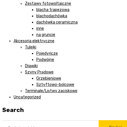
Zestawy fotowoltaiczne
blacha trapezowa
blachodachówka
dachówka ceramiczna
inne
na gruncie
Akcesoria elektryczne
Tulejki
Pojedyńcze
Podwójne
Dławiki
Szyny Prądowe
Grzebieniowe
Sztyftowo-bolcowe
Terminale/Listwy zaciskowe
Uncategorized
Search