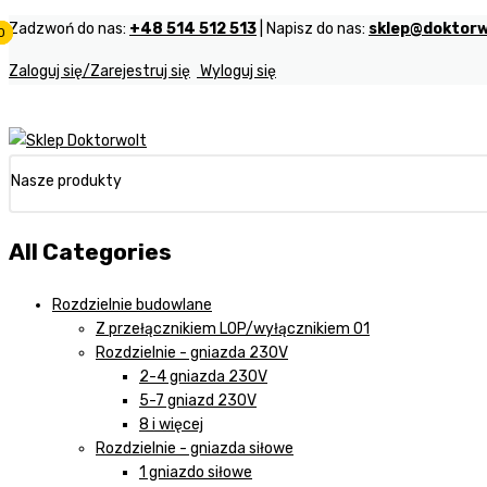
Zadzwoń do nas:
+48 514 512 513
| Napisz do nas:
sklep@doktorw
0
0
0
Zaloguj się/Zarejestruj się
Wyloguj się
Nasze produkty
All Categories
Rozdzielnie budowlane
Z przełącznikiem LOP/wyłącznikiem 01
Rozdzielnie - gniazda 230V
2-4 gniazda 230V
5-7 gniazd 230V
8 i więcej
Rozdzielnie - gniazda siłowe
1 gniazdo siłowe