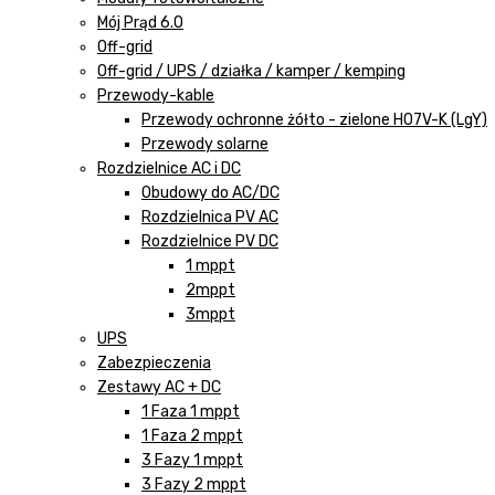
Mój Prąd 6.0
Off-grid
Off-grid / UPS / działka / kamper / kemping
Przewody-kable
Przewody ochronne żółto - zielone H07V-K (LgY)
Przewody solarne
Rozdzielnice AC i DC
Obudowy do AC/DC
Rozdzielnica PV AC
Rozdzielnice PV DC
1 mppt
2mppt
3mppt
UPS
Zabezpieczenia
Zestawy AC + DC
1 Faza 1 mppt
1 Faza 2 mppt
3 Fazy 1 mppt
3 Fazy 2 mppt