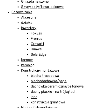
Gniazda na szynę
Szyny sztyftowo-bolcowe
Fotowoltaika
Akcesoria
działka
Inwertery
FoxEss
Fronius
Growatt
Huawei
SolarEdge
kamper
kemping
Konstrukcje montażowe
blacha trapezowa
blachodachówka/papa
dachówka ceramiczna/betonowa
dachy płaskie - na trójkątach
inne
konstrukcja gruntowa
Moduły fotowoltaiczne