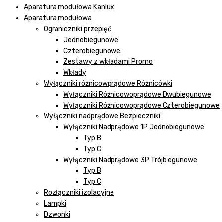
Aparatura modułowa Kanlux
Aparatura modułowa
Ograniczniki przepięć
Jednobiegunowe
Czterobiegunowe
Zestawy z wkładami Promo
Wkłady
Wyłączniki różnicowprądowe Różnicówki
Wyłączniki Różnicowoprądowe Dwubiegunowe
Wyłączniki Różnicowoprądowe Czterobiegunowe
Wyłączniki nadprądowe Bezpieczniki
Wyłączniki Nadprądowe 1P Jednobiegunowe
Typ B
Typ C
Wyłączniki Nadprądowe 3P Trójbiegunowe
Typ B
Typ C
Rozłączniki izolacyjne
Lampki
Dzwonki