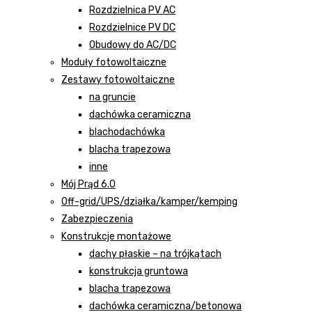
Rozdzielnica PV AC
Rozdzielnice PV DC
Obudowy do AC/DC
Moduły fotowoltaiczne
Zestawy fotowoltaiczne
na gruncie
dachówka ceramiczna
blachodachówka
blacha trapezowa
inne
Mój Prąd 6.0
Off-grid/UPS/działka/kamper/kemping
Zabezpieczenia
Konstrukcje montażowe
dachy płaskie – na trójkątach
konstrukcja gruntowa
blacha trapezowa
dachówka ceramiczna/betonowa