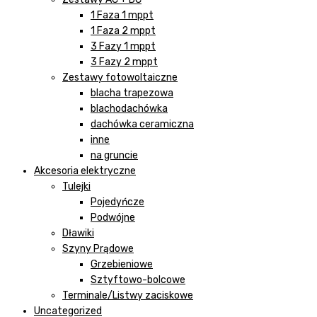
1 Faza 1 mppt
1 Faza 2 mppt
3 Fazy 1 mppt
3 Fazy 2 mppt
Zestawy fotowoltaiczne
blacha trapezowa
blachodachówka
dachówka ceramiczna
inne
na gruncie
Akcesoria elektryczne
Tulejki
Pojedyńcze
Podwójne
Dławiki
Szyny Prądowe
Grzebieniowe
Sztyftowo-bolcowe
Terminale/Listwy zaciskowe
Uncategorized