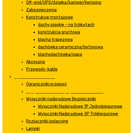
Off-grid/UPS/działka/kamper/kemping
Zabezpieczenia
Konstrukcje montażowe
dachy płaskie – na trójkątach
konstrukcja gruntowa
blacha trapezowa
dachówka ceramiczna/betonowa
blachodachówka/papa
Akcesoria
Przewody-kable
Aparatura modułowa
Ograniczniki przepięć
Wyłączniki różnicowprądowe Różnicówki
Wyłączniki nadprądowe Bezpieczniki
Wyłączniki Nadprądowe 1P Jednobiegunowe
Wyłączniki Nadprądowe 3P Trójbiegunowe
Rozłączniki izolacyjne
Lampki