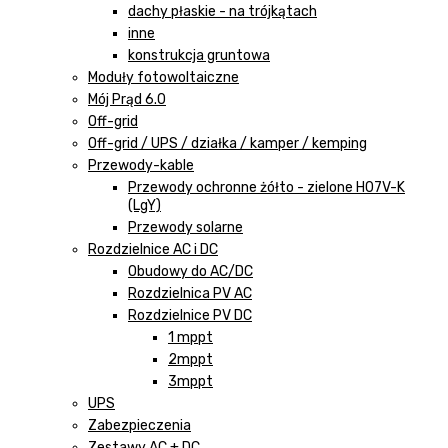
dachy płaskie - na trójkątach
inne
konstrukcja gruntowa
Moduły fotowoltaiczne
Mój Prąd 6.0
Off-grid
Off-grid / UPS / działka / kamper / kemping
Przewody-kable
Przewody ochronne żółto - zielone H07V-K
(LgY)
Przewody solarne
Rozdzielnice AC i DC
Obudowy do AC/DC
Rozdzielnica PV AC
Rozdzielnice PV DC
1 mppt
2mppt
3mppt
UPS
Zabezpieczenia
Zestawy AC + DC