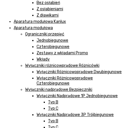
Bez osłabień
Z osłabieniami
Z dławikami
Aparatura modułowa Kanlux
Aparatura modułowa
Ograniczniki przepięć
Jednobiegunowe
Czterobiegunowe
Zestawy z wkładami Promo
Wkłady
Wyłączniki różnicowprądowe Różnicówki
Wyłączniki Różnicowoprądowe Dwubiegunowe
Wyłączniki Różnicowoprądowe
Czterobiegunowe
Wyłączniki nadprądowe Bezpieczniki
Wyłączniki Nadprądowe 1P Jednobiegunowe
Typ B
Typ C
Wyłączniki Nadprądowe 3P Trójbiegunowe
Typ B
Typ C