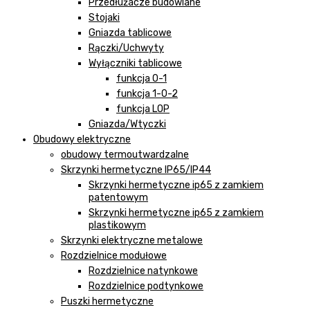
Przedłużacze budowlane
Stojaki
Gniazda tablicowe
Rączki/Uchwyty
Wyłączniki tablicowe
funkcja 0-1
funkcja 1-0-2
funkcja LOP
Gniazda/Wtyczki
Obudowy elektryczne
obudowy termoutwardzalne
Skrzynki hermetyczne IP65/IP44
Skrzynki hermetyczne ip65 z zamkiem
patentowym
Skrzynki hermetyczne ip65 z zamkiem
plastikowym
Skrzynki elektryczne metalowe
Rozdzielnice modułowe
Rozdzielnice natynkowe
Rozdzielnice podtynkowe
Puszki hermetyczne