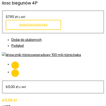
ilosc biegunów 4P
57,90
zł
z VAT
DODAJ DO KOSZYKA
Dodaj do ulubionych
Podgląd
63,00
zł
z VAT
63,00
zł