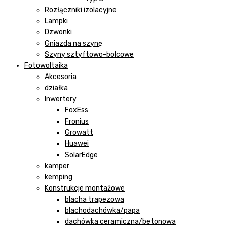
Rozłączniki izolacyjne
Lampki
Dzwonki
Gniazda na szynę
Szyny sztyftowo-bolcowe
Fotowoltaika
Akcesoria
działka
Inwertery
FoxEss
Fronius
Growatt
Huawei
SolarEdge
kamper
kemping
Konstrukcje montażowe
blacha trapezowa
blachodachówka/papa
dachówka ceramiczna/betonowa