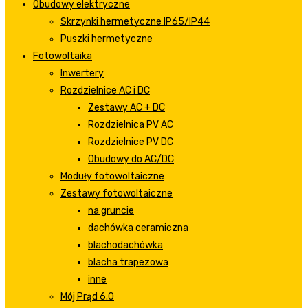
Obudowy elektryczne
Skrzynki hermetyczne IP65/IP44
Puszki hermetyczne
Fotowoltaika
Inwertery
Rozdzielnice AC i DC
Zestawy AC + DC
Rozdzielnica PV AC
Rozdzielnice PV DC
Obudowy do AC/DC
Moduły fotowoltaiczne
Zestawy fotowoltaiczne
na gruncie
dachówka ceramiczna
blachodachówka
blacha trapezowa
inne
Mój Prąd 6.0