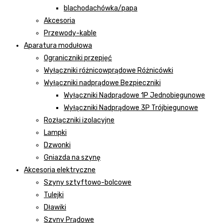
blachodachówka/papa
Akcesoria
Przewody-kable
Aparatura modułowa
Ograniczniki przepięć
Wyłączniki różnicowprądowe Różnicówki
Wyłączniki nadprądowe Bezpieczniki
Wyłączniki Nadprądowe 1P Jednobiegunowe
Wyłączniki Nadprądowe 3P Trójbiegunowe
Rozłączniki izolacyjne
Lampki
Dzwonki
Gniazda na szynę
Akcesoria elektryczne
Szyny sztyftowo-bolcowe
Tulejki
Dławiki
Szyny Prądowe