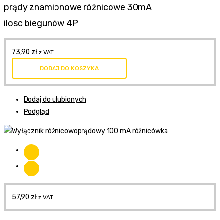
prądy znamionowe różnicowe 30mA
ilosc biegunów 4P
73,90
zł
z VAT
DODAJ DO KOSZYKA
Dodaj do ulubionych
Podgląd
57,90
zł
z VAT