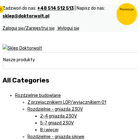
Zadzwoń do nas:
+48 514 512 513
| Napisz do nas:
0
0
0
Promocja
Promocja
sklep@doktorwolt.pl
Zaloguj się/Zarejestruj się
Wyloguj się
Nasze produkty
All Categories
Rozdzielnie budowlane
Z przełącznikiem LOP/wyłącznikiem 01
Rozdzielnie - gniazda 230V
2-4 gniazda 230V
5-7 gniazd 230V
8 i więcej
Rozdzielnie - gniazda siłowe