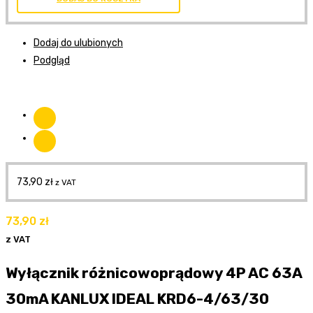
Dodaj do ulubionych
Podgląd
73,90
zł
z VAT
73,90
zł
z VAT
Wyłącznik różnicowoprądowy 4P AC 63A
30mA KANLUX IDEAL KRD6-4/63/30