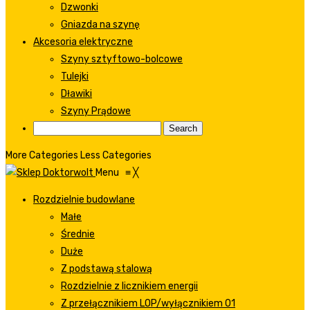
Dzwonki
Gniazda na szynę
Akcesoria elektryczne
Szyny sztyftowo-bolcowe
Tulejki
Dławiki
Szyny Prądowe
More Categories
Less Categories
Menu
≡
╳
Rozdzielnie budowlane
Małe
Średnie
Duże
Z podstawą stalową
Rozdzielnie z licznikiem energii
Z przełącznikiem LOP/wyłącznikiem 01