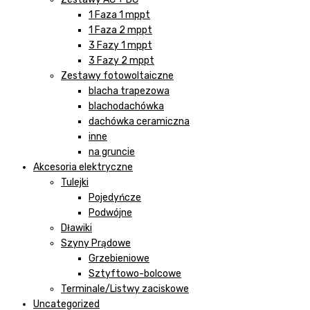
1 Faza 1 mppt
1 Faza 2 mppt
3 Fazy 1 mppt
3 Fazy 2 mppt
Zestawy fotowoltaiczne
blacha trapezowa
blachodachówka
dachówka ceramiczna
inne
na gruncie
Akcesoria elektryczne
Tulejki
Pojedyńcze
Podwójne
Dławiki
Szyny Prądowe
Grzebieniowe
Sztyftowo-bolcowe
Terminale/Listwy zaciskowe
Uncategorized