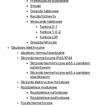
Przedłużacze budowlane
Stojaki
Gniazda tablicowe
Rączki/Uchwyty
Wyłączniki tablicowe
funkcja 0-1
funkcja 1-0-2
funkcja LOP
Gniazda/Wtyczki
Obudowy elektryczne
obudowy termoutwardzalne
Skrzynki hermetyczne IP65/IP44
Skrzynki hermetyczne ip65 z zamkiem
patentowym
Skrzynki hermetyczne ip65 z zamkiem
plastikowym
Skrzynki elektryczne metalowe
Rozdzielnice modułowe
Rozdzielnice natynkowe
Rozdzielnice podtynkowe
Puszki hermetyczne