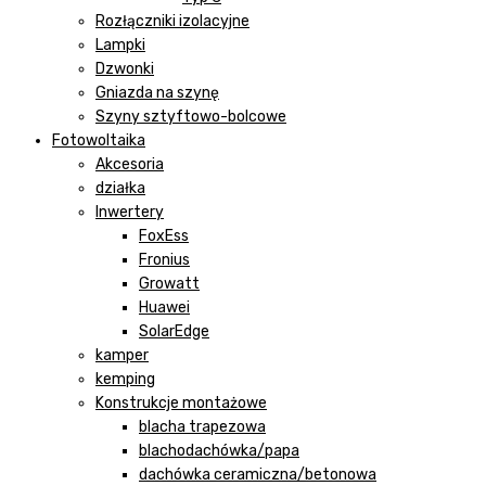
Rozłączniki izolacyjne
Lampki
Dzwonki
Gniazda na szynę
Szyny sztyftowo-bolcowe
Fotowoltaika
Akcesoria
działka
Inwertery
FoxEss
Fronius
Growatt
Huawei
SolarEdge
kamper
kemping
Konstrukcje montażowe
blacha trapezowa
blachodachówka/papa
dachówka ceramiczna/betonowa