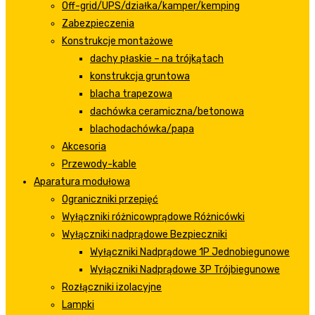
Off-grid/UPS/działka/kamper/kemping
Zabezpieczenia
Konstrukcje montażowe
dachy płaskie – na trójkątach
konstrukcja gruntowa
blacha trapezowa
dachówka ceramiczna/betonowa
blachodachówka/papa
Akcesoria
Przewody-kable
Aparatura modułowa
Ograniczniki przepięć
Wyłączniki różnicowprądowe Różnicówki
Wyłączniki nadprądowe Bezpieczniki
Wyłączniki Nadprądowe 1P Jednobiegunowe
Wyłączniki Nadprądowe 3P Trójbiegunowe
Rozłączniki izolacyjne
Lampki