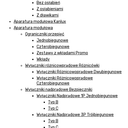
Bez osłabień
Z osłabieniami
Z dławikami
Aparatura modułowa Kanlux
Aparatura modułowa
Ograniczniki przepięć
Jednobiegunowe
Czterobiegunowe
Zestawy z wkładami Promo
Wkłady
Wyłączniki różnicowprądowe Różnicówki
Wyłączniki Różnicowoprądowe Dwubiegunowe
Wyłączniki Różnicowoprądowe
Czterobiegunowe
Wyłączniki nadprądowe Bezpieczniki
Wyłączniki Nadprądowe 1P Jednobiegunowe
Typ B
Typ C
Wyłączniki Nadprądowe 3P Trójbiegunowe
Typ B
Typ C