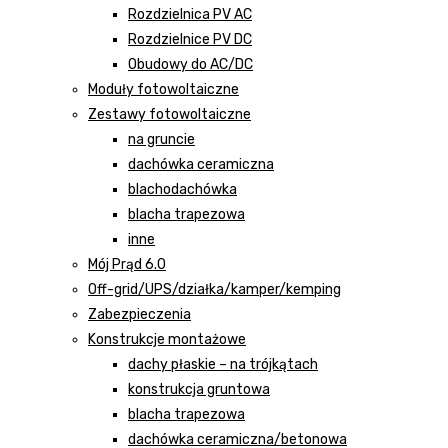
Rozdzielnica PV AC
Rozdzielnice PV DC
Obudowy do AC/DC
Moduły fotowoltaiczne
Zestawy fotowoltaiczne
na gruncie
dachówka ceramiczna
blachodachówka
blacha trapezowa
inne
Mój Prąd 6.0
Off-grid/UPS/działka/kamper/kemping
Zabezpieczenia
Konstrukcje montażowe
dachy płaskie – na trójkątach
konstrukcja gruntowa
blacha trapezowa
dachówka ceramiczna/betonowa