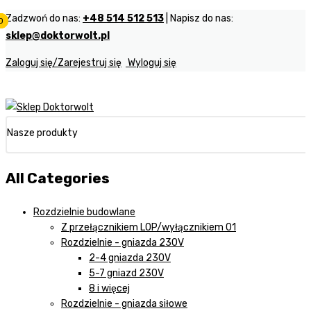
Zadzwoń do nas:
+48 514 512 513
| Napisz do nas:
0
0
0
sklep@doktorwolt.pl
Zaloguj się/Zarejestruj się
Wyloguj się
Nasze produkty
All Categories
Rozdzielnie budowlane
Z przełącznikiem LOP/wyłącznikiem 01
Rozdzielnie - gniazda 230V
2-4 gniazda 230V
5-7 gniazd 230V
8 i więcej
Rozdzielnie - gniazda siłowe