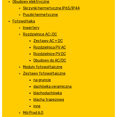
Obudowy elektryczne
Skrzynki hermetyczne IP65/IP44
Puszki hermetyczne
Fotowoltaika
Inwertery
Rozdzielnice AC i DC
Zestawy AC + DC
Rozdzielnica PV AC
Rozdzielnice PV DC
Obudowy do AC/DC
Moduły fotowoltaiczne
Zestawy fotowoltaiczne
na gruncie
dachówka ceramiczna
blachodachówka
blacha trapezowa
inne
Mój Prąd 6.0