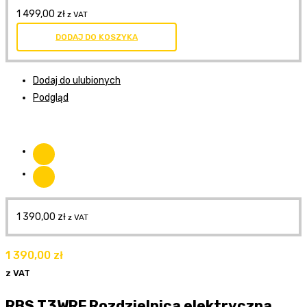
1 499,00
zł
z VAT
DODAJ DO KOSZYKA
Dodaj do ulubionych
Podgląd
1 390,00
zł
z VAT
1 390,00
zł
z VAT
RBS T3WRF Rozdzielnica elektryczna