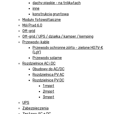
dachy płaskie - na trójkątach
inne
konstrukcja gruntowa
Moduły fotowoltaiczne
Mój Prąd 6.0
Off-grid
Off-grid / UPS / działka / kamper / kemping
Przewody-kable
Przewody ochronne żółto - zielone H07V-K
(LgY)
Przewody solarne
Rozdzielnice AC i DC
Obudowy do AC/DC
Rozdzielnica PV AC
Rozdzielnice PV DC
1 mppt
2mppt
3mppt
UPS
Zabezpieczenia
Zestawy AC + DC