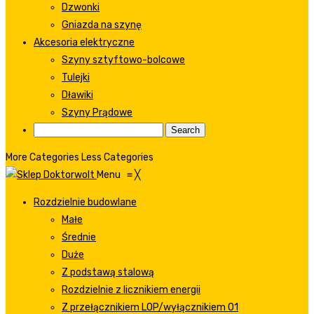
Dzwonki
Gniazda na szynę
Akcesoria elektryczne
Szyny sztyftowo-bolcowe
Tulejki
Dławiki
Szyny Prądowe
More Categories
Less Categories
Menu
≡
╳
Rozdzielnie budowlane
Małe
Średnie
Duże
Z podstawą stalową
Rozdzielnie z licznikiem energii
Z przełącznikiem LOP/wyłącznikiem 01