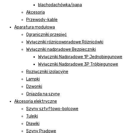
blachodachówka/papa
Akcesoria
Przewody-kable
Aparatura modułowa
Ograniczniki przepięć
Wyłączniki różnicowprądowe Różnicówki
Wyłączniki nadprądowe Bezpieczniki
Wyłączniki Nadprądowe 1P Jednobiegunowe
Wyłączniki Nadprądowe 3P Trójbiegunowe
Rozłączniki izolacyjne
Lampki
Dzwonki
Gniazda na szynę
Akcesoria elektryczne
Szyny sztyftowo-bolcowe
Tulejki
Dławiki
Szyny Prądowe