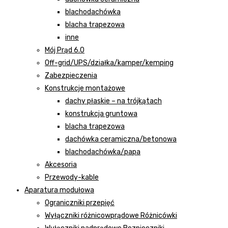
blachodachówka
blacha trapezowa
inne
Mój Prąd 6.0
Off-grid/UPS/działka/kamper/kemping
Zabezpieczenia
Konstrukcje montażowe
dachy płaskie – na trójkątach
konstrukcja gruntowa
blacha trapezowa
dachówka ceramiczna/betonowa
blachodachówka/papa
Akcesoria
Przewody-kable
Aparatura modułowa
Ograniczniki przepięć
Wyłączniki różnicowprądowe Różnicówki