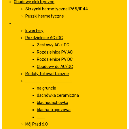
Obudowy elektryczne
Skrzynki hermetyczne IP65/IP44
Puszki hermetyczne
Fotowoltaika
Inwertery
Rozdzielnice AC i DC
Zestawy AC + DC
Rozdzielnica PV AC
Rozdzielnice PV DC
Obudowy do AC/DC
Moduły fotowoltaiczne
Zestawy fotowoltaiczne
na gruncie
dachówka ceramiczna
blachodachówka
blacha trapezowa
inne
Mój Prąd 6.0