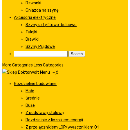
Dzwonki
Gniazda na szynę
Akcesoria elektryczne
Szyny sztyftowo-bolcowe
Tulejki
Dławiki
Szyny Prądowe
More Categories
Less Categories
Menu
≡
╳
Rozdzielnie budowlane
Małe
Średnie
Duże
Z podstawą stalową
Rozdzielnie z licznikiem energii
Z przełącznikiem LOP/wyłącznikiem 01