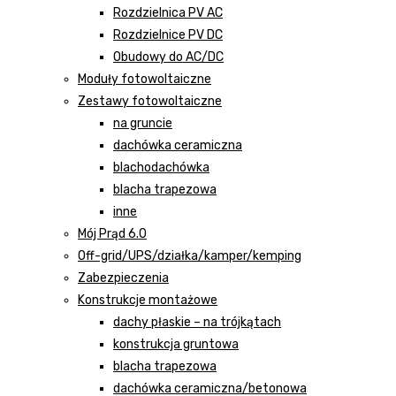
Rozdzielnica PV AC
Rozdzielnice PV DC
Obudowy do AC/DC
Moduły fotowoltaiczne
Zestawy fotowoltaiczne
na gruncie
dachówka ceramiczna
blachodachówka
blacha trapezowa
inne
Mój Prąd 6.0
Off-grid/UPS/działka/kamper/kemping
Zabezpieczenia
Konstrukcje montażowe
dachy płaskie – na trójkątach
konstrukcja gruntowa
blacha trapezowa
dachówka ceramiczna/betonowa