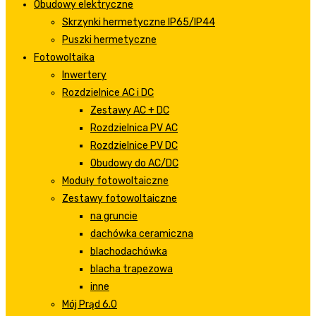
Obudowy elektryczne
Skrzynki hermetyczne IP65/IP44
Puszki hermetyczne
Fotowoltaika
Inwertery
Rozdzielnice AC i DC
Zestawy AC + DC
Rozdzielnica PV AC
Rozdzielnice PV DC
Obudowy do AC/DC
Moduły fotowoltaiczne
Zestawy fotowoltaiczne
na gruncie
dachówka ceramiczna
blachodachówka
blacha trapezowa
inne
Mój Prąd 6.0