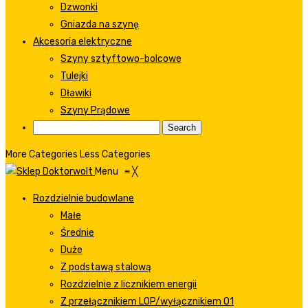
Dzwonki
Gniazda na szynę
Akcesoria elektryczne
Szyny sztyftowo-bolcowe
Tulejki
Dławiki
Szyny Prądowe
More Categories
Less Categories
Menu
≡
╳
Rozdzielnie budowlane
Małe
Średnie
Duże
Z podstawą stalową
Rozdzielnie z licznikiem energii
Z przełącznikiem LOP/wyłącznikiem 01