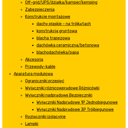
Off-grid/UPS/działka/kamper/kemping
Zabezpieczenia
Konstrukcje montażowe
dachy płaskie – na trójkątach
konstrukcja gruntowa
blacha trapezowa
dachówka ceramiczna/betonowa
blachodachówka/papa
Akcesoria
Przewody-kable
Aparatura modułowa
Ograniczniki przepięć
Wyłączniki różnicowprądowe Różnicówki
Wyłączniki nadprądowe Bezpieczniki
Wyłączniki Nadprądowe 1P Jednobiegunowe
Wyłączniki Nadprądowe 3P Trójbiegunowe
Rozłączniki izolacyjne
Lampki