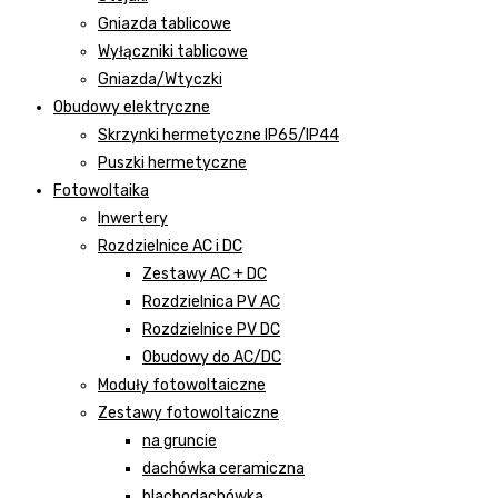
Gniazda tablicowe
Wyłączniki tablicowe
Gniazda/Wtyczki
Obudowy elektryczne
Skrzynki hermetyczne IP65/IP44
Puszki hermetyczne
Fotowoltaika
Inwertery
Rozdzielnice AC i DC
Zestawy AC + DC
Rozdzielnica PV AC
Rozdzielnice PV DC
Obudowy do AC/DC
Moduły fotowoltaiczne
Zestawy fotowoltaiczne
na gruncie
dachówka ceramiczna
blachodachówka