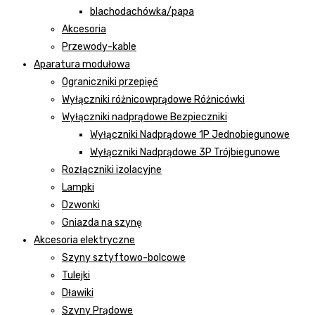
blachodachówka/papa
Akcesoria
Przewody-kable
Aparatura modułowa
Ograniczniki przepięć
Wyłączniki różnicowprądowe Różnicówki
Wyłączniki nadprądowe Bezpieczniki
Wyłączniki Nadprądowe 1P Jednobiegunowe
Wyłączniki Nadprądowe 3P Trójbiegunowe
Rozłączniki izolacyjne
Lampki
Dzwonki
Gniazda na szynę
Akcesoria elektryczne
Szyny sztyftowo-bolcowe
Tulejki
Dławiki
Szyny Prądowe