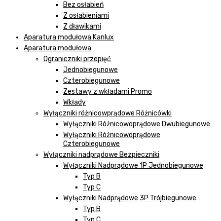
Bez osłabień
Z osłabieniami
Z dławikami
Aparatura modułowa Kanlux
Aparatura modułowa
Ograniczniki przepięć
Jednobiegunowe
Czterobiegunowe
Zestawy z wkładami Promo
Wkłady
Wyłączniki różnicowprądowe Różnicówki
Wyłączniki Różnicowoprądowe Dwubiegunowe
Wyłączniki Różnicowoprądowe
Czterobiegunowe
Wyłączniki nadprądowe Bezpieczniki
Wyłączniki Nadprądowe 1P Jednobiegunowe
Typ B
Typ C
Wyłączniki Nadprądowe 3P Trójbiegunowe
Typ B
Typ C