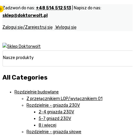
Zadzwoń do nas:
+48 514 512 513
| Napisz do nas:
0
0
0
sklep@doktorwolt.pl
Zaloguj się/Zarejestruj się
Wyloguj się
Nasze produkty
All Categories
Rozdzielnie budowlane
Z przełącznikiem LOP/wyłącznikiem 01
Rozdzielnie - gniazda 230V
2-4 gniazda 230V
5-7 gniazd 230V
8 i więcej
Rozdzielnie - gniazda siłowe