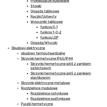
Przedłużacze budowlane
Stojaki
Gniazda tablicowe
Rączki/Uchwyty
Wyłączniki tablicowe
funkcja 0-1
funkcja 1-0-2
funkcja LOP
Gniazda/Wtyczki
Obudowy elektryczne
obudowy termoutwardzalne
Skrzynki hermetyczne IP65/IP44
Skrzynki hermetyczne ip65 z zamkiem
patentowym
Skrzynki hermetyczne ip65 z zamkiem
plastikowym
Skrzynki elektryczne metalowe
Rozdzielnice modułowe
Rozdzielnice natynkowe
Rozdzielnice podtynkowe
Puszki hermetyczne