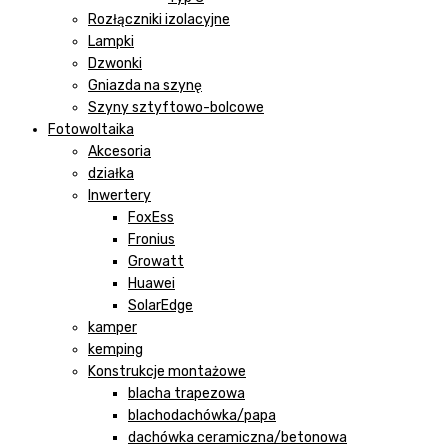
Rozłączniki izolacyjne
Lampki
Dzwonki
Gniazda na szynę
Szyny sztyftowo-bolcowe
Fotowoltaika
Akcesoria
działka
Inwertery
FoxEss
Fronius
Growatt
Huawei
SolarEdge
kamper
kemping
Konstrukcje montażowe
blacha trapezowa
blachodachówka/papa
dachówka ceramiczna/betonowa