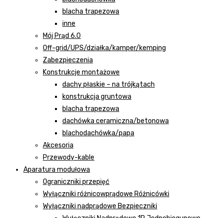
blacha trapezowa
inne
Mój Prąd 6.0
Off-grid/UPS/działka/kamper/kemping
Zabezpieczenia
Konstrukcje montażowe
dachy płaskie – na trójkątach
konstrukcja gruntowa
blacha trapezowa
dachówka ceramiczna/betonowa
blachodachówka/papa
Akcesoria
Przewody-kable
Aparatura modułowa
Ograniczniki przepięć
Wyłączniki różnicowprądowe Różnicówki
Wyłączniki nadprądowe Bezpieczniki