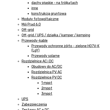
dachy płaskie - na trójkątach
inne
konstrukcja gruntowa
Moduły fotowoltaiczne
Mój Prąd 6.0
Off-grid
Off-grid / UPS / działka / kamper / kemping
Przewody-kable
Przewody ochronne żółto - zielone H07V-K
(LgY)
Przewody solarne
Rozdzielnice AC i DC
Obudowy do AC/DC
Rozdzielnica PV AC
Rozdzielnice PV DC
1 mppt
2mppt
3mppt
UPS
Zabezpieczenia
Zestawy AC + DC