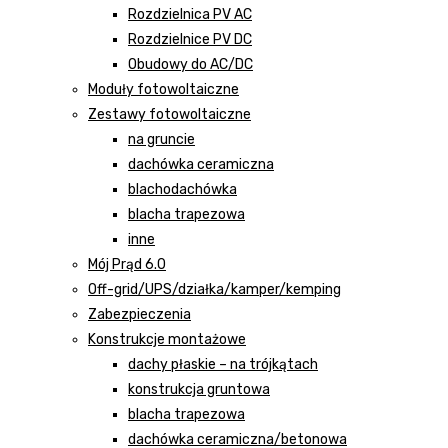
Rozdzielnica PV AC
Rozdzielnice PV DC
Obudowy do AC/DC
Moduły fotowoltaiczne
Zestawy fotowoltaiczne
na gruncie
dachówka ceramiczna
blachodachówka
blacha trapezowa
inne
Mój Prąd 6.0
Off-grid/UPS/działka/kamper/kemping
Zabezpieczenia
Konstrukcje montażowe
dachy płaskie – na trójkątach
konstrukcja gruntowa
blacha trapezowa
dachówka ceramiczna/betonowa