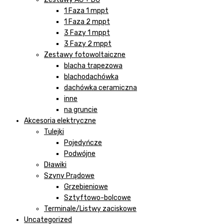
1 Faza 1 mppt
1 Faza 2 mppt
3 Fazy 1 mppt
3 Fazy 2 mppt
Zestawy fotowoltaiczne
blacha trapezowa
blachodachówka
dachówka ceramiczna
inne
na gruncie
Akcesoria elektryczne
Tulejki
Pojedyńcze
Podwójne
Dławiki
Szyny Prądowe
Grzebieniowe
Sztyftowo-bolcowe
Terminale/Listwy zaciskowe
Uncategorized