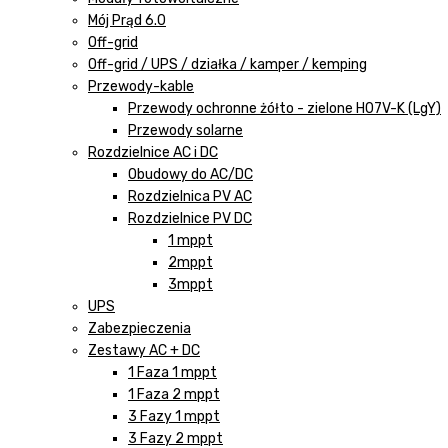
Mój Prąd 6.0
Off-grid
Off-grid / UPS / działka / kamper / kemping
Przewody-kable
Przewody ochronne żółto - zielone H07V-K (LgY)
Przewody solarne
Rozdzielnice AC i DC
Obudowy do AC/DC
Rozdzielnica PV AC
Rozdzielnice PV DC
1 mppt
2mppt
3mppt
UPS
Zabezpieczenia
Zestawy AC + DC
1 Faza 1 mppt
1 Faza 2 mppt
3 Fazy 1 mppt
3 Fazy 2 mppt