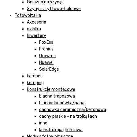
Gniazda na szynę
Szyny sztyftowo-bolcowe
Fotowoltaika
Akcesoria
działka
Inwertery
FoxEss
Fronius
Growatt
Huawei
SolarEdge
kamper
kemping
Konstrukcje montażowe
blacha trapezowa
blachodachówka/papa
dachówka ceramiczna/betonowa
dachy płaskie - na trójkątach
inne
konstrukcja gruntowa
Moduły fotowoltaiczne