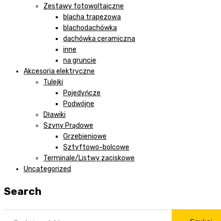
Zestawy fotowoltaiczne
blacha trapezowa
blachodachówka
dachówka ceramiczna
inne
na gruncie
Akcesoria elektryczne
Tulejki
Pojedyńcze
Podwójne
Dławiki
Szyny Prądowe
Grzebieniowe
Sztyftowo-bolcowe
Terminale/Listwy zaciskowe
Uncategorized
Search