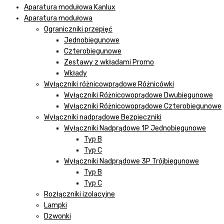
Aparatura modułowa Kanlux
Aparatura modułowa
Ograniczniki przepięć
Jednobiegunowe
Czterobiegunowe
Zestawy z wkładami Promo
Wkłady
Wyłączniki różnicowprądowe Różnicówki
Wyłączniki Różnicowoprądowe Dwubiegunowe
Wyłączniki Różnicowoprądowe Czterobiegunowe
Wyłączniki nadprądowe Bezpieczniki
Wyłączniki Nadprądowe 1P Jednobiegunowe
Typ B
Typ C
Wyłączniki Nadprądowe 3P Trójbiegunowe
Typ B
Typ C
Rozłączniki izolacyjne
Lampki
Dzwonki