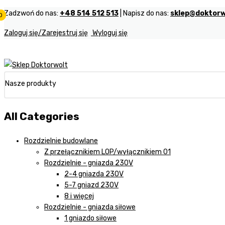
Zadzwoń do nas:
+48 514 512 513
| Napisz do nas:
sklep@doktorw
0
0
0
Zaloguj się/Zarejestruj się
Wyloguj się
Nasze produkty
All Categories
Rozdzielnie budowlane
Z przełącznikiem LOP/wyłącznikiem 01
Rozdzielnie - gniazda 230V
2-4 gniazda 230V
5-7 gniazd 230V
8 i więcej
Rozdzielnie - gniazda siłowe
1 gniazdo siłowe