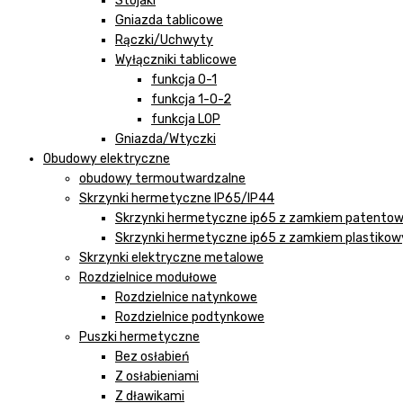
Stojaki
Gniazda tablicowe
Rączki/Uchwyty
Wyłączniki tablicowe
funkcja 0-1
funkcja 1-0-2
funkcja LOP
Gniazda/Wtyczki
Obudowy elektryczne
obudowy termoutwardzalne
Skrzynki hermetyczne IP65/IP44
Skrzynki hermetyczne ip65 z zamkiem patento
Skrzynki hermetyczne ip65 z zamkiem plastiko
Skrzynki elektryczne metalowe
Rozdzielnice modułowe
Rozdzielnice natynkowe
Rozdzielnice podtynkowe
Puszki hermetyczne
Bez osłabień
Z osłabieniami
Z dławikami