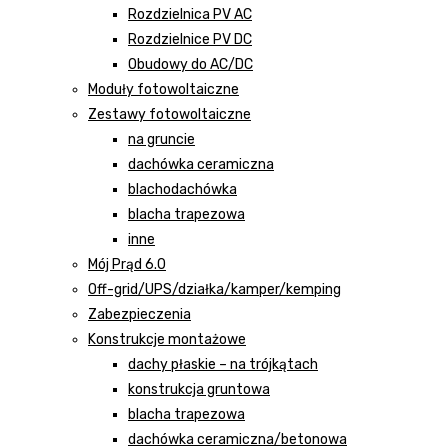
Rozdzielnica PV AC
Rozdzielnice PV DC
Obudowy do AC/DC
Moduły fotowoltaiczne
Zestawy fotowoltaiczne
na gruncie
dachówka ceramiczna
blachodachówka
blacha trapezowa
inne
Mój Prąd 6.0
Off-grid/UPS/działka/kamper/kemping
Zabezpieczenia
Konstrukcje montażowe
dachy płaskie – na trójkątach
konstrukcja gruntowa
blacha trapezowa
dachówka ceramiczna/betonowa