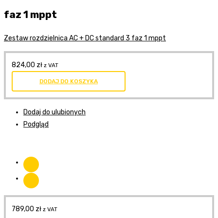
faz 1 mppt
Zestaw rozdzielnica AC + DC standard 3 faz 1 mppt
824,00
zł
z VAT
DODAJ DO KOSZYKA
Dodaj do ulubionych
Podgląd
789,00
zł
z VAT