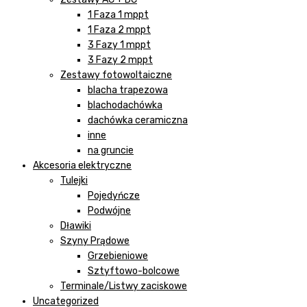
1 Faza 1 mppt
1 Faza 2 mppt
3 Fazy 1 mppt
3 Fazy 2 mppt
Zestawy fotowoltaiczne
blacha trapezowa
blachodachówka
dachówka ceramiczna
inne
na gruncie
Akcesoria elektryczne
Tulejki
Pojedyńcze
Podwójne
Dławiki
Szyny Prądowe
Grzebieniowe
Sztyftowo-bolcowe
Terminale/Listwy zaciskowe
Uncategorized