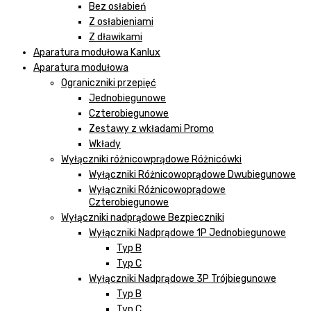
Bez osłabień
Z osłabieniami
Z dławikami
Aparatura modułowa Kanlux
Aparatura modułowa
Ograniczniki przepięć
Jednobiegunowe
Czterobiegunowe
Zestawy z wkładami Promo
Wkłady
Wyłączniki różnicowprądowe Różnicówki
Wyłączniki Różnicowoprądowe Dwubiegunowe
Wyłączniki Różnicowoprądowe
Czterobiegunowe
Wyłączniki nadprądowe Bezpieczniki
Wyłączniki Nadprądowe 1P Jednobiegunowe
Typ B
Typ C
Wyłączniki Nadprądowe 3P Trójbiegunowe
Typ B
Typ C