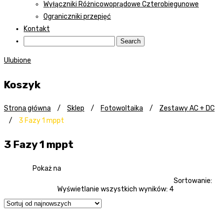
Wyłączniki Różnicowoprądowe Czterobiegunowe
Ograniczniki przepięć
Kontakt
Ulubione
Koszyk
Strona główna
/
Sklep
/
Fotowoltaika
/
Zestawy AC + DC
/
3 Fazy 1 mppt
3 Fazy 1 mppt
Pokaż na
Sortowanie:
Wyświetlanie wszystkich wyników: 4