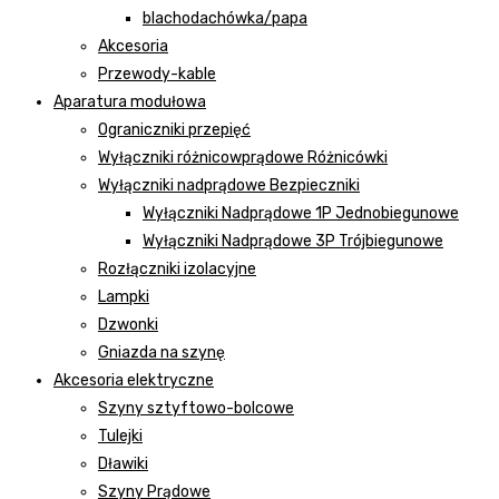
blachodachówka/papa
Akcesoria
Przewody-kable
Aparatura modułowa
Ograniczniki przepięć
Wyłączniki różnicowprądowe Różnicówki
Wyłączniki nadprądowe Bezpieczniki
Wyłączniki Nadprądowe 1P Jednobiegunowe
Wyłączniki Nadprądowe 3P Trójbiegunowe
Rozłączniki izolacyjne
Lampki
Dzwonki
Gniazda na szynę
Akcesoria elektryczne
Szyny sztyftowo-bolcowe
Tulejki
Dławiki
Szyny Prądowe