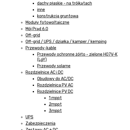
dachy płaskie - na trójkątach
inne
konstrukcja gruntowa
Moduły fotowoltaiczne
Mój Prąd 6.0
Off-grid
Off-grid / UPS / działka / kamper / kemping
Przewody-kable
Przewody ochronne żółto - zielone H07V-K
(LgY)
Przewody solarne
Rozdzielnice AC i DC
Obudowy do AC/DC
Rozdzielnica PV AC
Rozdzielnice PV DC
1 mppt
2mppt
3mppt
UPS
Zabezpieczenia
Zestawy AC + DC