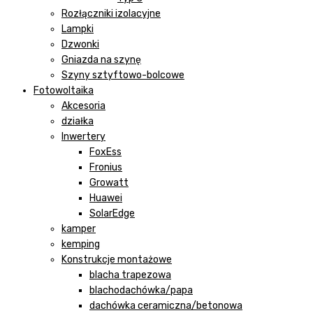
Rozłączniki izolacyjne
Lampki
Dzwonki
Gniazda na szynę
Szyny sztyftowo-bolcowe
Fotowoltaika
Akcesoria
działka
Inwertery
FoxEss
Fronius
Growatt
Huawei
SolarEdge
kamper
kemping
Konstrukcje montażowe
blacha trapezowa
blachodachówka/papa
dachówka ceramiczna/betonowa