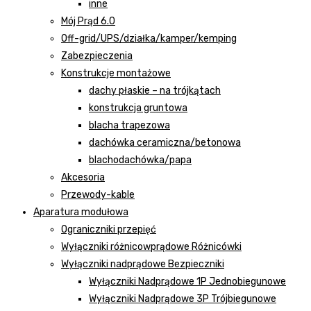
inne
Mój Prąd 6.0
Off-grid/UPS/działka/kamper/kemping
Zabezpieczenia
Konstrukcje montażowe
dachy płaskie – na trójkątach
konstrukcja gruntowa
blacha trapezowa
dachówka ceramiczna/betonowa
blachodachówka/papa
Akcesoria
Przewody-kable
Aparatura modułowa
Ograniczniki przepięć
Wyłączniki różnicowprądowe Różnicówki
Wyłączniki nadprądowe Bezpieczniki
Wyłączniki Nadprądowe 1P Jednobiegunowe
Wyłączniki Nadprądowe 3P Trójbiegunowe