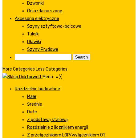
Dzwonki
Gniazda na szynę
Akcesoria elektryczne
Szyny sztyftowo-bolcowe
Tulejki
Dławiki
Szyny Prądowe
More Categories
Less Categories
Menu
≡
╳
Rozdzielnie budowlane
Małe
Średnie
Duże
Z podstawą stalową
Rozdzielnie z licznikiem energii
Z przełącznikiem LOP/wyłącznikiem 01