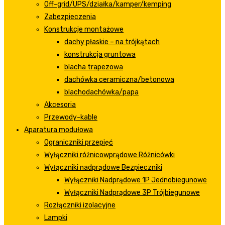
Off-grid/UPS/działka/kamper/kemping
Zabezpieczenia
Konstrukcje montażowe
dachy płaskie – na trójkątach
konstrukcja gruntowa
blacha trapezowa
dachówka ceramiczna/betonowa
blachodachówka/papa
Akcesoria
Przewody-kable
Aparatura modułowa
Ograniczniki przepięć
Wyłączniki różnicowprądowe Różnicówki
Wyłączniki nadprądowe Bezpieczniki
Wyłączniki Nadprądowe 1P Jednobiegunowe
Wyłączniki Nadprądowe 3P Trójbiegunowe
Rozłączniki izolacyjne
Lampki