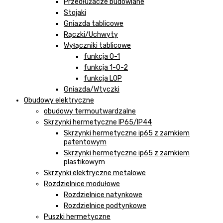
Przedłużacze budowlane
Stojaki
Gniazda tablicowe
Rączki/Uchwyty
Wyłączniki tablicowe
funkcja 0-1
funkcja 1-0-2
funkcja LOP
Gniazda/Wtyczki
Obudowy elektryczne
obudowy termoutwardzalne
Skrzynki hermetyczne IP65/IP44
Skrzynki hermetyczne ip65 z zamkiem
patentowym
Skrzynki hermetyczne ip65 z zamkiem
plastikowym
Skrzynki elektryczne metalowe
Rozdzielnice modułowe
Rozdzielnice natynkowe
Rozdzielnice podtynkowe
Puszki hermetyczne