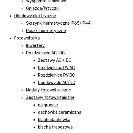
Wyłączniki tablicowe
Gniazda/Wtyczki
Obudowy elektryczne
Skrzynki hermetyczne IP65/IP44
Puszki hermetyczne
Fotowoltaika
Inwertery
Rozdzielnice AC i DC
Zestawy AC + DC
Rozdzielnica PV AC
Rozdzielnice PV DC
Obudowy do AC/DC
Moduły fotowoltaiczne
Zestawy fotowoltaiczne
na gruncie
dachówka ceramiczna
blachodachówka
blacha trapezowa