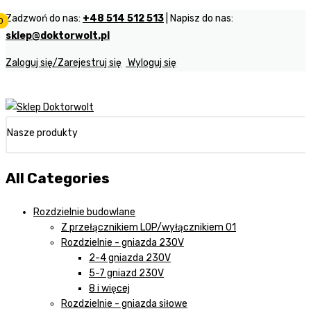
Zadzwoń do nas:
+48 514 512 513
| Napisz do nas:
0
0
0
sklep@doktorwolt.pl
Zaloguj się/Zarejestruj się
Wyloguj się
Nasze produkty
All Categories
Rozdzielnie budowlane
Z przełącznikiem LOP/wyłącznikiem 01
Rozdzielnie - gniazda 230V
2-4 gniazda 230V
5-7 gniazd 230V
8 i więcej
Rozdzielnie - gniazda siłowe