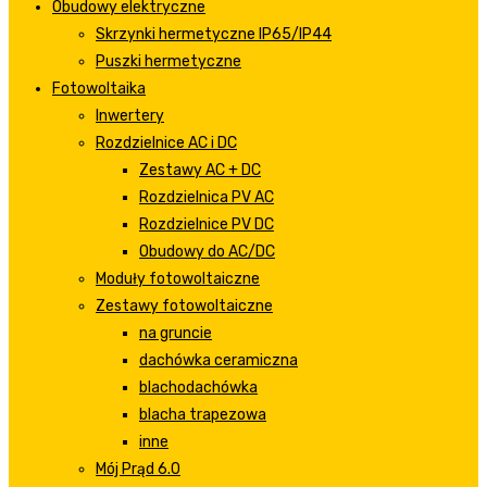
Obudowy elektryczne
Skrzynki hermetyczne IP65/IP44
Puszki hermetyczne
Fotowoltaika
Inwertery
Rozdzielnice AC i DC
Zestawy AC + DC
Rozdzielnica PV AC
Rozdzielnice PV DC
Obudowy do AC/DC
Moduły fotowoltaiczne
Zestawy fotowoltaiczne
na gruncie
dachówka ceramiczna
blachodachówka
blacha trapezowa
inne
Mój Prąd 6.0