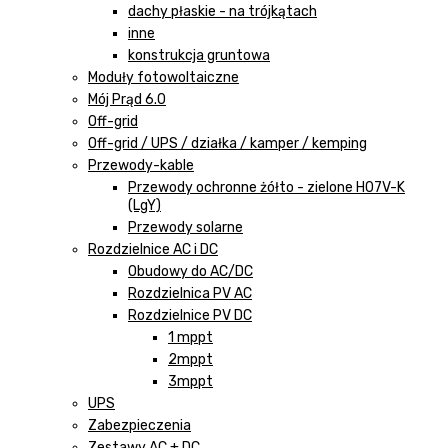
dachy płaskie - na trójkątach
inne
konstrukcja gruntowa
Moduły fotowoltaiczne
Mój Prąd 6.0
Off-grid
Off-grid / UPS / działka / kamper / kemping
Przewody-kable
Przewody ochronne żółto - zielone H07V-K
(LgY)
Przewody solarne
Rozdzielnice AC i DC
Obudowy do AC/DC
Rozdzielnica PV AC
Rozdzielnice PV DC
1 mppt
2mppt
3mppt
UPS
Zabezpieczenia
Zestawy AC + DC