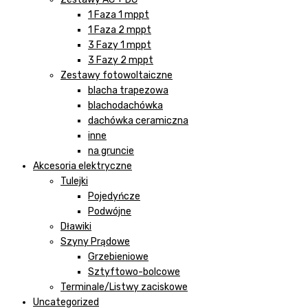
1 Faza 1 mppt
1 Faza 2 mppt
3 Fazy 1 mppt
3 Fazy 2 mppt
Zestawy fotowoltaiczne
blacha trapezowa
blachodachówka
dachówka ceramiczna
inne
na gruncie
Akcesoria elektryczne
Tulejki
Pojedyńcze
Podwójne
Dławiki
Szyny Prądowe
Grzebieniowe
Sztyftowo-bolcowe
Terminale/Listwy zaciskowe
Uncategorized