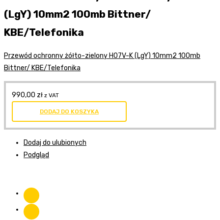
(LgY) 10mm2 100mb Bittner/
KBE/Telefonika
Przewód ochronny żółto-zielony H07V-K (LgY) 10mm2 100mb
Bittner/ KBE/Telefonika
990,00
zł
z VAT
DODAJ DO KOSZYKA
Dodaj do ulubionych
Podgląd