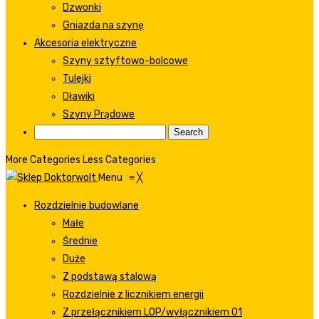
Dzwonki
Gniazda na szynę
Akcesoria elektryczne
Szyny sztyftowo-bolcowe
Tulejki
Dławiki
Szyny Prądowe
More Categories
Less Categories
Menu
≡
╳
Rozdzielnie budowlane
Małe
Średnie
Duże
Z podstawą stalową
Rozdzielnie z licznikiem energii
Z przełącznikiem LOP/wyłącznikiem 01