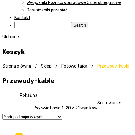
Wyłączniki Różnicowoprądowe Czterobiegunowe
Ograniczniki przepięć
Kontakt
Ulubione
Koszyk
Strona główna
/
Sklep
/
Fotowoltaika
/
Przewody-kable
Przewody-kable
Pokaż na
Sortowanie:
Wyświetlanie 1–20 z 21 wyników