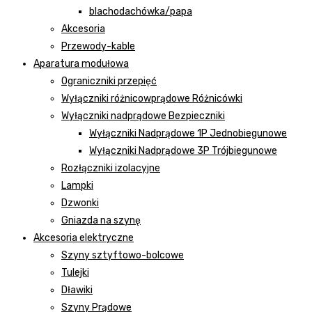
blachodachówka/papa
Akcesoria
Przewody-kable
Aparatura modułowa
Ograniczniki przepięć
Wyłączniki różnicowprądowe Różnicówki
Wyłączniki nadprądowe Bezpieczniki
Wyłączniki Nadprądowe 1P Jednobiegunowe
Wyłączniki Nadprądowe 3P Trójbiegunowe
Rozłączniki izolacyjne
Lampki
Dzwonki
Gniazda na szynę
Akcesoria elektryczne
Szyny sztyftowo-bolcowe
Tulejki
Dławiki
Szyny Prądowe