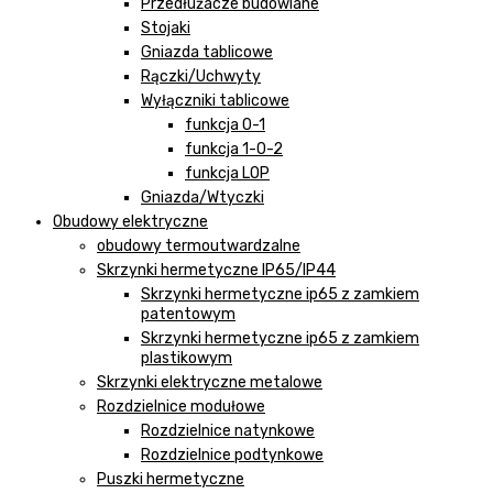
Przedłużacze budowlane
Stojaki
Gniazda tablicowe
Rączki/Uchwyty
Wyłączniki tablicowe
funkcja 0-1
funkcja 1-0-2
funkcja LOP
Gniazda/Wtyczki
Obudowy elektryczne
obudowy termoutwardzalne
Skrzynki hermetyczne IP65/IP44
Skrzynki hermetyczne ip65 z zamkiem
patentowym
Skrzynki hermetyczne ip65 z zamkiem
plastikowym
Skrzynki elektryczne metalowe
Rozdzielnice modułowe
Rozdzielnice natynkowe
Rozdzielnice podtynkowe
Puszki hermetyczne