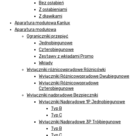
Bez osłabień
Z osłabieniami
Z dławikami
Aparatura modułowa Kanlux
Aparatura modułowa
Ograniczniki przepięć
Jednobiegunowe
Czterobiegunowe
Zestawy z wkładami Promo
Wkłady
Wyłączniki różnicowprądowe Różnicówki
Wyłączniki Różnicowoprądowe Dwubiegunowe
Wyłączniki Różnicowoprądowe
Czterobiegunowe
Wyłączniki nadprądowe Bezpieczniki
Wyłączniki Nadprądowe 1P Jednobiegunowe
Typ B
Typ C
Wyłączniki Nadprądowe 3P Trójbiegunowe
Typ B
Typ C