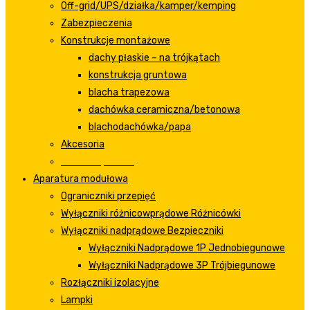
Off-grid/UPS/działka/kamper/kemping
Zabezpieczenia
Konstrukcje montażowe
dachy płaskie – na trójkątach
konstrukcja gruntowa
blacha trapezowa
dachówka ceramiczna/betonowa
blachodachówka/papa
Akcesoria
Przewody-kable
Aparatura modułowa
Ograniczniki przepięć
Wyłączniki różnicowprądowe Różnicówki
Wyłączniki nadprądowe Bezpieczniki
Wyłączniki Nadprądowe 1P Jednobiegunowe
Wyłączniki Nadprądowe 3P Trójbiegunowe
Rozłączniki izolacyjne
Lampki