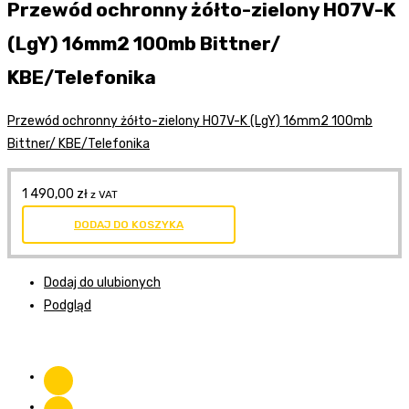
Przewód ochronny żółto-zielony H07V-K
(LgY) 16mm2 100mb Bittner/
KBE/Telefonika
Przewód ochronny żółto-zielony H07V-K (LgY) 16mm2 100mb
Bittner/ KBE/Telefonika
1 490,00
zł
z VAT
DODAJ DO KOSZYKA
Dodaj do ulubionych
Podgląd