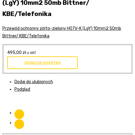
(LgY) 10mm2 50mb Bittner/
KBE/Telefonika
Przewód ochronny żółto-zielony H07V-K (LgY) 10mm2 50mb
Bittner/ KBE/Telefonika
495,00
zł
z VAT
DODAJ DO KOSZYKA
Dodaj do ulubionych
Podgląd