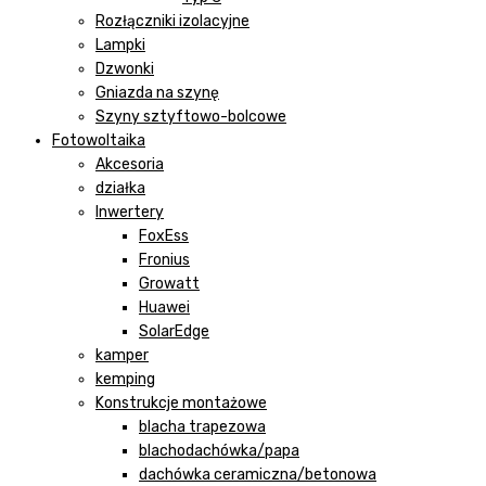
Rozłączniki izolacyjne
Lampki
Dzwonki
Gniazda na szynę
Szyny sztyftowo-bolcowe
Fotowoltaika
Akcesoria
działka
Inwertery
FoxEss
Fronius
Growatt
Huawei
SolarEdge
kamper
kemping
Konstrukcje montażowe
blacha trapezowa
blachodachówka/papa
dachówka ceramiczna/betonowa