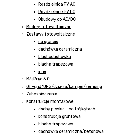
Rozdzielnica PV AC
Rozdzielnice PV DC
Obudowy do AC/DC
Moduły fotowoltaiczne
Zestawy fotowoltaiczne
na gruncie
dachówka ceramiczna
blachodachówka
blacha trapezowa
inne
Mój Prąd 6.0
Off-grid/UPS/działka/kamper/kemping
Zabezpieczenia
Konstrukcje montażowe
dachy płaskie – na trójkątach
konstrukcja gruntowa
blacha trapezowa
dachówka ceramiczna/betonowa