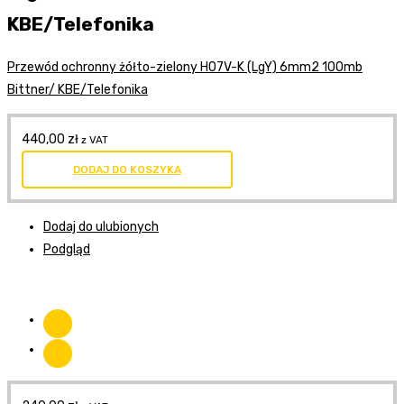
KBE/Telefonika
Przewód ochronny żółto-zielony H07V-K (LgY) 6mm2 100mb
Bittner/ KBE/Telefonika
440,00
zł
z VAT
DODAJ DO KOSZYKA
Dodaj do ulubionych
Podgląd