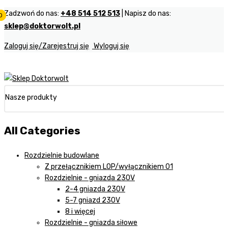
Zadzwoń do nas:
+48 514 512 513
| Napisz do nas:
0
0
0
sklep@doktorwolt.pl
Zaloguj się/Zarejestruj się
Wyloguj się
Nasze produkty
All Categories
Rozdzielnie budowlane
Z przełącznikiem LOP/wyłącznikiem 01
Rozdzielnie - gniazda 230V
2-4 gniazda 230V
5-7 gniazd 230V
8 i więcej
Rozdzielnie - gniazda siłowe