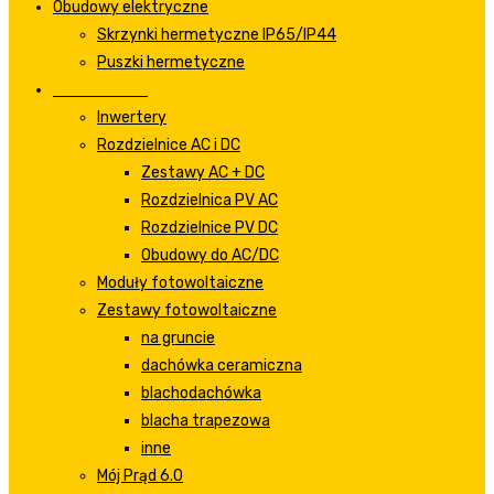
Obudowy elektryczne
Skrzynki hermetyczne IP65/IP44
Puszki hermetyczne
Fotowoltaika
Inwertery
Rozdzielnice AC i DC
Zestawy AC + DC
Rozdzielnica PV AC
Rozdzielnice PV DC
Obudowy do AC/DC
Moduły fotowoltaiczne
Zestawy fotowoltaiczne
na gruncie
dachówka ceramiczna
blachodachówka
blacha trapezowa
inne
Mój Prąd 6.0