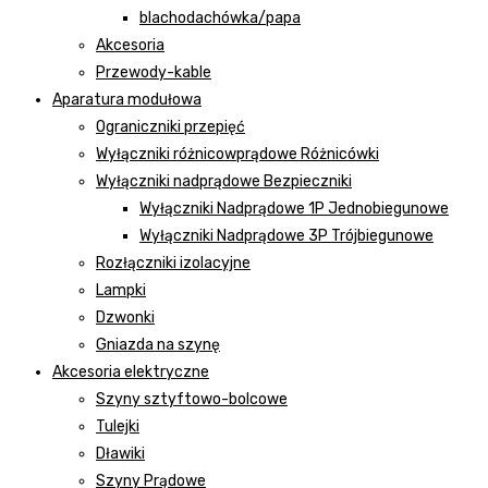
blachodachówka/papa
Akcesoria
Przewody-kable
Aparatura modułowa
Ograniczniki przepięć
Wyłączniki różnicowprądowe Różnicówki
Wyłączniki nadprądowe Bezpieczniki
Wyłączniki Nadprądowe 1P Jednobiegunowe
Wyłączniki Nadprądowe 3P Trójbiegunowe
Rozłączniki izolacyjne
Lampki
Dzwonki
Gniazda na szynę
Akcesoria elektryczne
Szyny sztyftowo-bolcowe
Tulejki
Dławiki
Szyny Prądowe