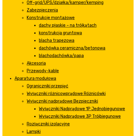
Off-grid/UPS/działka/kamper/kemping
Zabezpieczenia
Konstrukcje montażowe
dachy płaskie – na trójkątach
konstrukcja gruntowa
blacha trapezowa
dachówka ceramiczna/betonowa
blachodachówka/papa
Akcesoria
Przewody-kable
Aparatura modułowa
Ograniczniki przepięć
Wyłączniki różnicowprądowe Różnicówki
Wyłączniki nadprądowe Bezpieczniki
Wyłączniki Nadprądowe 1P Jednobiegunowe
Wyłączniki Nadprądowe 3P Trójbiegunowe
Rozłączniki izolacyjne
Lampki