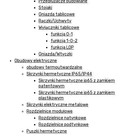
Przedłużacze budowlane
Stojaki
Gniazda tablicowe
Rączki/Uchwyty
Wyłączniki tablicowe
funkcja 0-1
funkcja 1-0-2
funkcja LOP
Gniazda/Wtyczki
Obudowy elektryczne
obudowy termoutwardzalne
Skrzynki hermetyczne IP65/IP44
Skrzynki hermetyczne ip65 z zamkiem
patentowym
Skrzynki hermetyczne ip65 z zamkiem
plastikowym
Skrzynki elektryczne metalowe
Rozdzielnice modułowe
Rozdzielnice natynkowe
Rozdzielnice podtynkowe
Puszki hermetyczne