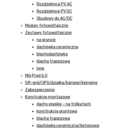
Rozdzielnica PV AC
Rozdzielnice PV DC
Obudowy do AC/DC
Moduły fotowoltaiczne
Zestawy fotowoltaiczne
na gruncie
dachówka ceramiczna
blachodachówka
blacha trapezowa
inne
Mój Prąd 6.0
Off-grid/UPS/działka/kamper/kemping
Zabezpieczenia
Konstrukcje montażowe
dachy płaskie – na trójkątach
konstrukcja gruntowa
blacha trapezowa
dachówka ceramiczna/betonowa