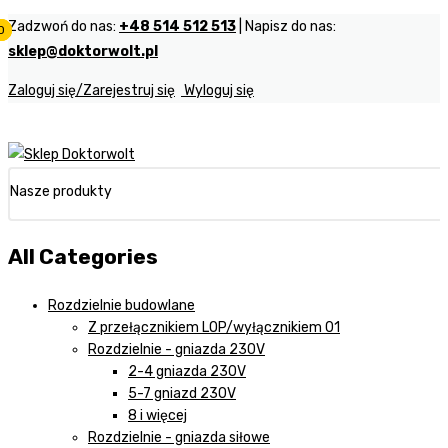
Zadzwoń do nas:
+48 514 512 513
| Napisz do nas:
0
0
0
sklep@doktorwolt.pl
Zaloguj się/Zarejestruj się
Wyloguj się
Nasze produkty
All Categories
Rozdzielnie budowlane
Z przełącznikiem LOP/wyłącznikiem 01
Rozdzielnie - gniazda 230V
2-4 gniazda 230V
5-7 gniazd 230V
8 i więcej
Rozdzielnie - gniazda siłowe