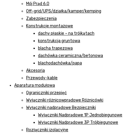
Mój Prąd 6.0
Off-grid/UPS/działka/kamper/kemping
Zabezpieczenia
Konstrukcje montażowe
dachy płaskie – na trójkątach
konstrukcja gruntowa
blacha trapezowa
dachówka ceramiczna/betonowa
blachodachówka/papa
Akcesoria
Przewody-kable
Aparatura modułowa
Ograniczniki przepięć
Wyłączniki różnicowprądowe Różnicówki
Wyłączniki nadprądowe Bezpieczniki
Wyłączniki Nadprądowe 1P Jednobiegunowe
Wyłączniki Nadprądowe 3P Trójbiegunowe
Rozłączniki izolacyjne