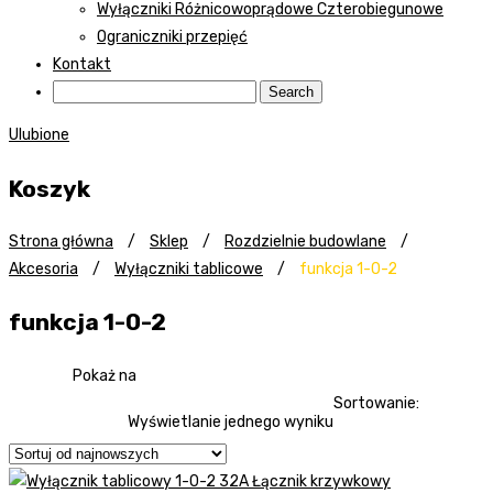
Wyłączniki Różnicowoprądowe Czterobiegunowe
Ograniczniki przepięć
Kontakt
Ulubione
Koszyk
Strona główna
/
Sklep
/
Rozdzielnie budowlane
/
Akcesoria
/
Wyłączniki tablicowe
/
funkcja 1-0-2
funkcja 1-0-2
Pokaż na
Sortowanie:
Wyświetlanie jednego wyniku