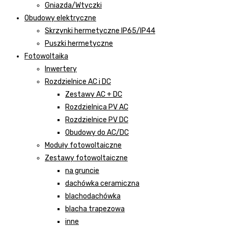
Gniazda/Wtyczki
Obudowy elektryczne
Skrzynki hermetyczne IP65/IP44
Puszki hermetyczne
Fotowoltaika
Inwertery
Rozdzielnice AC i DC
Zestawy AC + DC
Rozdzielnica PV AC
Rozdzielnice PV DC
Obudowy do AC/DC
Moduły fotowoltaiczne
Zestawy fotowoltaiczne
na gruncie
dachówka ceramiczna
blachodachówka
blacha trapezowa
inne