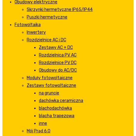
Obudowy elektryczne
Skrzynki hermetyczne IP65/IP44
Puszki hermetyczne
Fotowoltaika
Inwertery
Rozdzielnice AC i DC
Zestawy AC + DC
Rozdzielnica PV AC
Rozdzielnice PV DC
Obudowy do AC/DC
Moduły fotowoltaiczne
Zestawy fotowoltaiczne
na gruncie
dachówka ceramiczna
blachodachówka
blacha trapezowa
inne
Mój Prąd 6.0