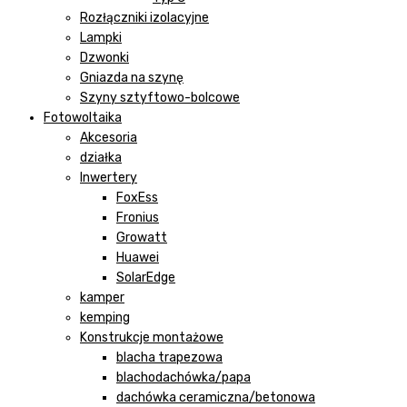
Rozłączniki izolacyjne
Lampki
Dzwonki
Gniazda na szynę
Szyny sztyftowo-bolcowe
Fotowoltaika
Akcesoria
działka
Inwertery
FoxEss
Fronius
Growatt
Huawei
SolarEdge
kamper
kemping
Konstrukcje montażowe
blacha trapezowa
blachodachówka/papa
dachówka ceramiczna/betonowa