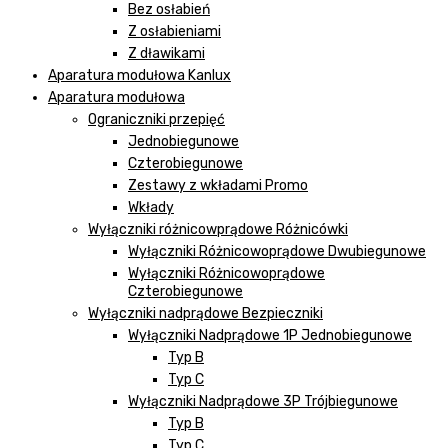
Bez osłabień
Z osłabieniami
Z dławikami
Aparatura modułowa Kanlux
Aparatura modułowa
Ograniczniki przepięć
Jednobiegunowe
Czterobiegunowe
Zestawy z wkładami Promo
Wkłady
Wyłączniki różnicowprądowe Różnicówki
Wyłączniki Różnicowoprądowe Dwubiegunowe
Wyłączniki Różnicowoprądowe
Czterobiegunowe
Wyłączniki nadprądowe Bezpieczniki
Wyłączniki Nadprądowe 1P Jednobiegunowe
Typ B
Typ C
Wyłączniki Nadprądowe 3P Trójbiegunowe
Typ B
Typ C