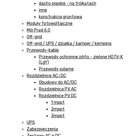
dachy płaskie - na trójkątach
inne
konstrukcja gruntowa
Moduły fotowoltaiczne
Mój Prąd 6.0
Off-grid
Off-grid / UPS / działka / kamper / kemping
Przewody-kable
Przewody ochronne żółto - zielone H07V-K
(LgY)
Przewody solarne
Rozdzielnice AC i DC
Obudowy do AC/DC
Rozdzielnica PV AC
Rozdzielnice PV DC
1 mppt
2mppt
3mppt
UPS
Zabezpieczenia
Zestawy AC + DC