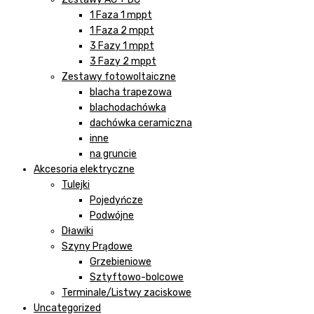
1 Faza 1 mppt
1 Faza 2 mppt
3 Fazy 1 mppt
3 Fazy 2 mppt
Zestawy fotowoltaiczne
blacha trapezowa
blachodachówka
dachówka ceramiczna
inne
na gruncie
Akcesoria elektryczne
Tulejki
Pojedyńcze
Podwójne
Dławiki
Szyny Prądowe
Grzebieniowe
Sztyftowo-bolcowe
Terminale/Listwy zaciskowe
Uncategorized