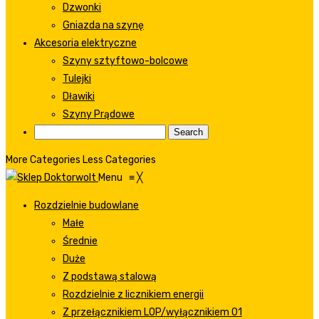
Dzwonki
Gniazda na szynę
Akcesoria elektryczne
Szyny sztyftowo-bolcowe
Tulejki
Dławiki
Szyny Prądowe
More Categories
Less Categories
Menu
≡
╳
Rozdzielnie budowlane
Małe
Średnie
Duże
Z podstawą stalową
Rozdzielnie z licznikiem energii
Z przełącznikiem LOP/wyłącznikiem 01