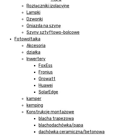
Rozłączniki izolacyjne
Lampki
Dzwonki
Gniazda na szynę
Szyny sztyftowo-bolcowe
Fotowoltaika
Akcesoria
działka
Inwertery
FoxEss
Fronius
Growatt
Huawei
SolarEdge
kamper
kemping
Konstrukcje montażowe
blacha trapezowa
blachodachówka/papa
dachówka ceramiczna/betonowa