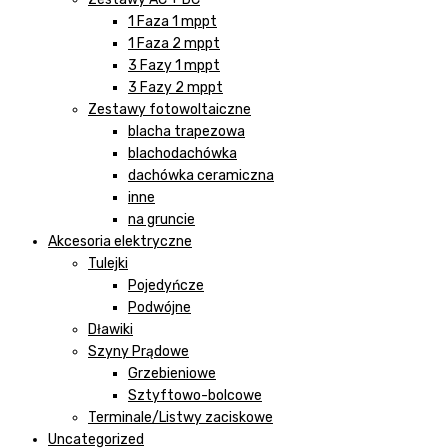
1 Faza 1 mppt
1 Faza 2 mppt
3 Fazy 1 mppt
3 Fazy 2 mppt
Zestawy fotowoltaiczne
blacha trapezowa
blachodachówka
dachówka ceramiczna
inne
na gruncie
Akcesoria elektryczne
Tulejki
Pojedyńcze
Podwójne
Dławiki
Szyny Prądowe
Grzebieniowe
Sztyftowo-bolcowe
Terminale/Listwy zaciskowe
Uncategorized