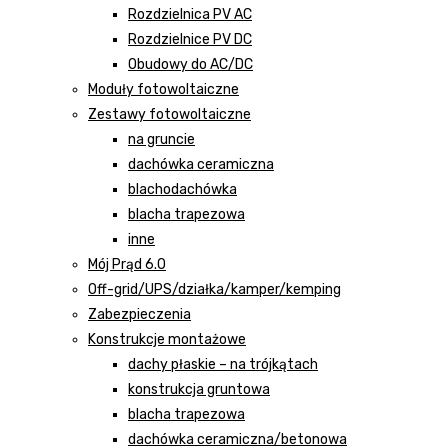
Rozdzielnica PV AC
Rozdzielnice PV DC
Obudowy do AC/DC
Moduły fotowoltaiczne
Zestawy fotowoltaiczne
na gruncie
dachówka ceramiczna
blachodachówka
blacha trapezowa
inne
Mój Prąd 6.0
Off-grid/UPS/działka/kamper/kemping
Zabezpieczenia
Konstrukcje montażowe
dachy płaskie – na trójkątach
konstrukcja gruntowa
blacha trapezowa
dachówka ceramiczna/betonowa