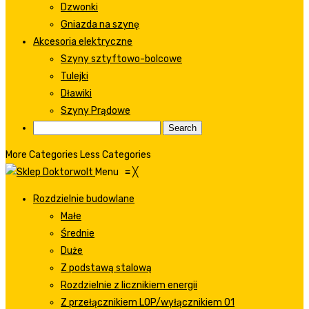
Dzwonki
Gniazda na szynę
Akcesoria elektryczne
Szyny sztyftowo-bolcowe
Tulejki
Dławiki
Szyny Prądowe
More Categories
Less Categories
Menu
≡
╳
Rozdzielnie budowlane
Małe
Średnie
Duże
Z podstawą stalową
Rozdzielnie z licznikiem energii
Z przełącznikiem LOP/wyłącznikiem 01