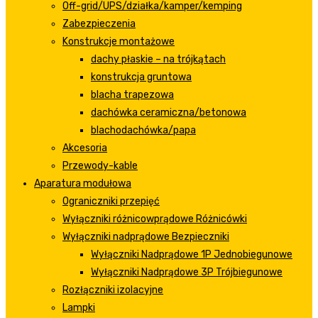
Off-grid/UPS/działka/kamper/kemping
Zabezpieczenia
Konstrukcje montażowe
dachy płaskie – na trójkątach
konstrukcja gruntowa
blacha trapezowa
dachówka ceramiczna/betonowa
blachodachówka/papa
Akcesoria
Przewody-kable
Aparatura modułowa
Ograniczniki przepięć
Wyłączniki różnicowprądowe Różnicówki
Wyłączniki nadprądowe Bezpieczniki
Wyłączniki Nadprądowe 1P Jednobiegunowe
Wyłączniki Nadprądowe 3P Trójbiegunowe
Rozłączniki izolacyjne
Lampki