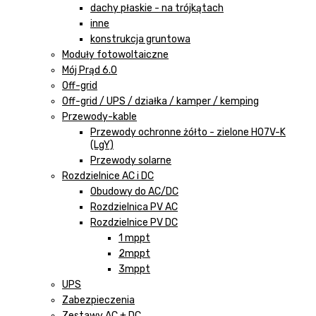
dachy płaskie - na trójkątach
inne
konstrukcja gruntowa
Moduły fotowoltaiczne
Mój Prąd 6.0
Off-grid
Off-grid / UPS / działka / kamper / kemping
Przewody-kable
Przewody ochronne żółto - zielone H07V-K
(LgY)
Przewody solarne
Rozdzielnice AC i DC
Obudowy do AC/DC
Rozdzielnica PV AC
Rozdzielnice PV DC
1 mppt
2mppt
3mppt
UPS
Zabezpieczenia
Zestawy AC + DC