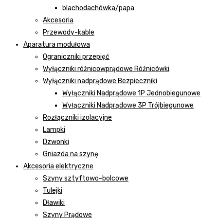
blachodachówka/papa
Akcesoria
Przewody-kable
Aparatura modułowa
Ograniczniki przepięć
Wyłączniki różnicowprądowe Różnicówki
Wyłączniki nadprądowe Bezpieczniki
Wyłączniki Nadprądowe 1P Jednobiegunowe
Wyłączniki Nadprądowe 3P Trójbiegunowe
Rozłączniki izolacyjne
Lampki
Dzwonki
Gniazda na szynę
Akcesoria elektryczne
Szyny sztyftowo-bolcowe
Tulejki
Dławiki
Szyny Prądowe