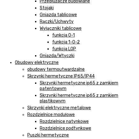
Przedłużacze budowlane
Stojaki
Gniazda tablicowe
Rączki/Uchwyty
Wyłączniki tablicowe
funkcja 0-1
funkcja 1-0-2
funkcja LOP
Gniazda/Wtyczki
Obudowy elektryczne
obudowy termoutwardzalne
Skrzynki hermetyczne IP65/IP44
Skrzynki hermetyczne ip65 z zamkiem
patentowym
Skrzynki hermetyczne ip65 z zamkiem
plastikowym
Skrzynki elektryczne metalowe
Rozdzielnice modułowe
Rozdzielnice natynkowe
Rozdzielnice podtynkowe
Puszki hermetyczne