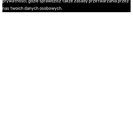
prywatności, gdzie sprawdzisz także zasady przetwarzania przez
nas twoich danych osobowych.
Zgoda
Polityka prywatności