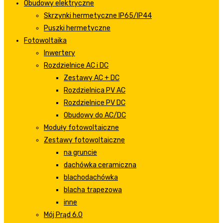
Obudowy elektryczne
Skrzynki hermetyczne IP65/IP44
Puszki hermetyczne
Fotowoltaika
Inwertery
Rozdzielnice AC i DC
Zestawy AC + DC
Rozdzielnica PV AC
Rozdzielnice PV DC
Obudowy do AC/DC
Moduły fotowoltaiczne
Zestawy fotowoltaiczne
na gruncie
dachówka ceramiczna
blachodachówka
blacha trapezowa
inne
Mój Prąd 6.0