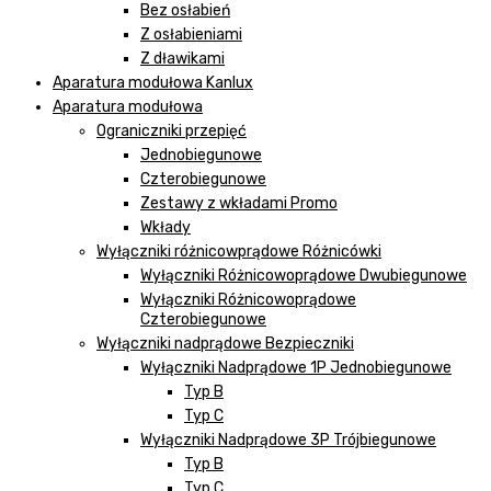
Bez osłabień
Z osłabieniami
Z dławikami
Aparatura modułowa Kanlux
Aparatura modułowa
Ograniczniki przepięć
Jednobiegunowe
Czterobiegunowe
Zestawy z wkładami Promo
Wkłady
Wyłączniki różnicowprądowe Różnicówki
Wyłączniki Różnicowoprądowe Dwubiegunowe
Wyłączniki Różnicowoprądowe
Czterobiegunowe
Wyłączniki nadprądowe Bezpieczniki
Wyłączniki Nadprądowe 1P Jednobiegunowe
Typ B
Typ C
Wyłączniki Nadprądowe 3P Trójbiegunowe
Typ B
Typ C