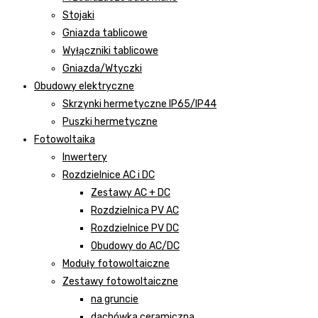
Stojaki
Gniazda tablicowe
Wyłączniki tablicowe
Gniazda/Wtyczki
Obudowy elektryczne
Skrzynki hermetyczne IP65/IP44
Puszki hermetyczne
Fotowoltaika
Inwertery
Rozdzielnice AC i DC
Zestawy AC + DC
Rozdzielnica PV AC
Rozdzielnice PV DC
Obudowy do AC/DC
Moduły fotowoltaiczne
Zestawy fotowoltaiczne
na gruncie
dachówka ceramiczna