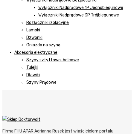
Wyłączniki nadprądowe Bezpieczniki
Wyłączniki Nadprądowe 1P Jednobiegunowe
Wyłączniki Nadprądowe 3P Trójbiegunowe
Rozłączniki izolacyjne
Lampki
Dzwonki
Gniazda na szynę
Akcesoria elektryczne
Szyny sztyftowo-bolcowe
Tulejki
Dławiki
Szyny Prądowe
Firma FHU APAR Adrianna Rusek jest właścicielem portalu