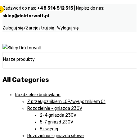
Zadzwoń do nas:
+48 514 512 513
| Napisz do nas:
0
0
0
sklep@doktorwolt.pl
Zaloguj się/Zarejestruj się
Wyloguj się
Nasze produkty
All Categories
Rozdzielnie budowlane
Z przełącznikiem LOP/wyłącznikiem 01
Rozdzielnie - gniazda 230V
2-4 gniazda 230V
5-7 gniazd 230V
8 i więcej
Rozdzielnie - gniazda siłowe