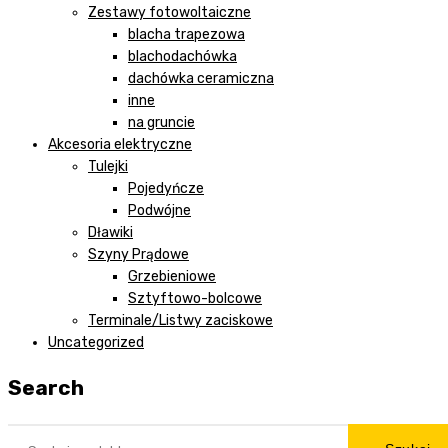
Zestawy fotowoltaiczne
blacha trapezowa
blachodachówka
dachówka ceramiczna
inne
na gruncie
Akcesoria elektryczne
Tulejki
Pojedyńcze
Podwójne
Dławiki
Szyny Prądowe
Grzebieniowe
Sztyftowo-bolcowe
Terminale/Listwy zaciskowe
Uncategorized
Search