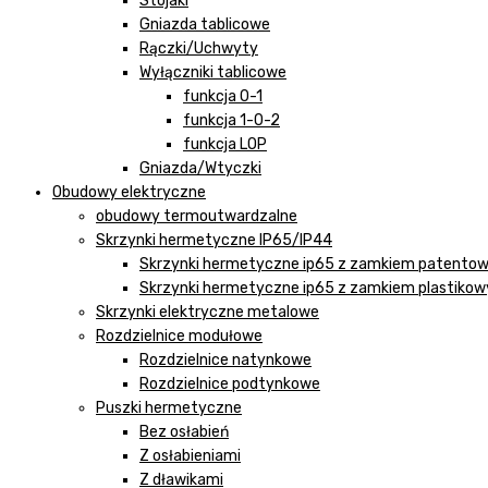
Stojaki
Gniazda tablicowe
Rączki/Uchwyty
Wyłączniki tablicowe
funkcja 0-1
funkcja 1-0-2
funkcja LOP
Gniazda/Wtyczki
Obudowy elektryczne
obudowy termoutwardzalne
Skrzynki hermetyczne IP65/IP44
Skrzynki hermetyczne ip65 z zamkiem patento
Skrzynki hermetyczne ip65 z zamkiem plastiko
Skrzynki elektryczne metalowe
Rozdzielnice modułowe
Rozdzielnice natynkowe
Rozdzielnice podtynkowe
Puszki hermetyczne
Bez osłabień
Z osłabieniami
Z dławikami