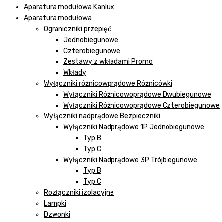
Aparatura modułowa Kanlux
Aparatura modułowa
Ograniczniki przepięć
Jednobiegunowe
Czterobiegunowe
Zestawy z wkładami Promo
Wkłady
Wyłączniki różnicowprądowe Różnicówki
Wyłączniki Różnicowoprądowe Dwubiegunowe
Wyłączniki Różnicowoprądowe Czterobiegunowe
Wyłączniki nadprądowe Bezpieczniki
Wyłączniki Nadprądowe 1P Jednobiegunowe
Typ B
Typ C
Wyłączniki Nadprądowe 3P Trójbiegunowe
Typ B
Typ C
Rozłączniki izolacyjne
Lampki
Dzwonki