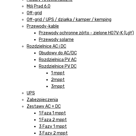
Mój Prąd 6.0
Off-grid
Off-grid / UPS / działka / kamper / kemping
Przewody-kable
Przewody ochronne żółto - zielone H07V-K (LgY)
Przewody solarne
Rozdzielnice AC i DC
Obudowy do AC/DC
Rozdzielnica PV AC
Rozdzielnice PV DC
1 mppt
2mppt
3mppt
UPS
Zabezpieczenia
Zestawy AC + DC
1 Faza 1 mppt
1 Faza 2 mppt
3 Fazy 1 mppt
3 Fazy 2 mppt