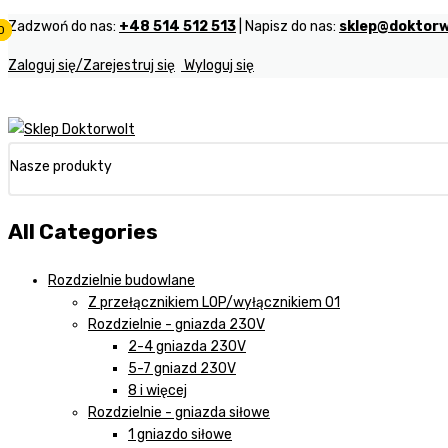
Zadzwoń do nas:
+48 514 512 513
| Napisz do nas:
sklep@doktorw
0
0
0
Zaloguj się/Zarejestruj się
Wyloguj się
Nasze produkty
All Categories
Rozdzielnie budowlane
Z przełącznikiem LOP/wyłącznikiem 01
Rozdzielnie - gniazda 230V
2-4 gniazda 230V
5-7 gniazd 230V
8 i więcej
Rozdzielnie - gniazda siłowe
1 gniazdo siłowe