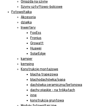
Gniazda na szynę
Szyny sztyftowo-bolcowe
Fotowoltaika
Akcesoria
działka
Inwertery
FoxEss
Fronius
Growatt
Huawei
SolarEdge
kamper
kemping
Konstrukcje montażowe
blacha trapezowa
blachodachówka/papa
dachówka ceramiczna/betonowa
dachy płaskie - na trójkątach
inne
konstrukcja gruntowa
Moduły fotowoltaiczne