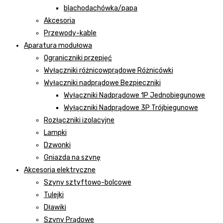
blachodachówka/papa
Akcesoria
Przewody-kable
Aparatura modułowa
Ograniczniki przepięć
Wyłączniki różnicowprądowe Różnicówki
Wyłączniki nadprądowe Bezpieczniki
Wyłączniki Nadprądowe 1P Jednobiegunowe
Wyłączniki Nadprądowe 3P Trójbiegunowe
Rozłączniki izolacyjne
Lampki
Dzwonki
Gniazda na szynę
Akcesoria elektryczne
Szyny sztyftowo-bolcowe
Tulejki
Dławiki
Szyny Prądowe