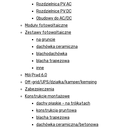
Rozdzielnica PV AC
Rozdzielnice PV DC
Obudowy do AC/DC
Moduły fotowoltaiczne
Zestawy fotowoltaiczne
na gruncie
dachówka ceramiczna
blachodachówka
blacha trapezowa
inne
Mój Prąd 6.0
Off-grid/UPS/działka/kamper/kemping
Zabezpieczenia
Konstrukcje montażowe
dachy płaskie – na trójkątach
konstrukcja gruntowa
blacha trapezowa
dachówka ceramiczna/betonowa