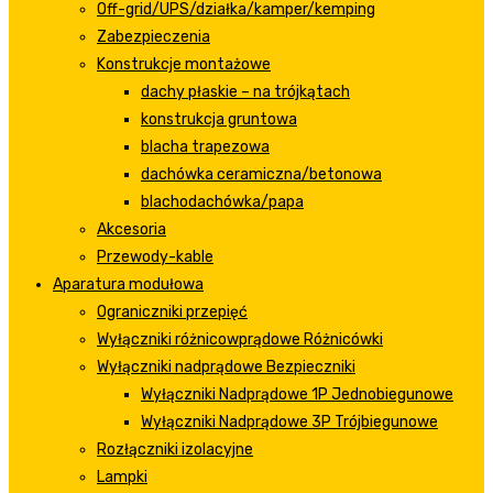
Off-grid/UPS/działka/kamper/kemping
Zabezpieczenia
Konstrukcje montażowe
dachy płaskie – na trójkątach
konstrukcja gruntowa
blacha trapezowa
dachówka ceramiczna/betonowa
blachodachówka/papa
Akcesoria
Przewody-kable
Aparatura modułowa
Ograniczniki przepięć
Wyłączniki różnicowprądowe Różnicówki
Wyłączniki nadprądowe Bezpieczniki
Wyłączniki Nadprądowe 1P Jednobiegunowe
Wyłączniki Nadprądowe 3P Trójbiegunowe
Rozłączniki izolacyjne
Lampki