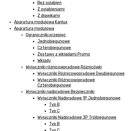
Bez osłabień
Z osłabieniami
Z dławikami
Aparatura modułowa Kanlux
Aparatura modułowa
Ograniczniki przepięć
Jednobiegunowe
Czterobiegunowe
Zestawy z wkładami Promo
Wkłady
Wyłączniki różnicowprądowe Różnicówki
Wyłączniki Różnicowoprądowe Dwubiegunowe
Wyłączniki Różnicowoprądowe
Czterobiegunowe
Wyłączniki nadprądowe Bezpieczniki
Wyłączniki Nadprądowe 1P Jednobiegunowe
Typ B
Typ C
Wyłączniki Nadprądowe 3P Trójbiegunowe
Typ B
Typ C