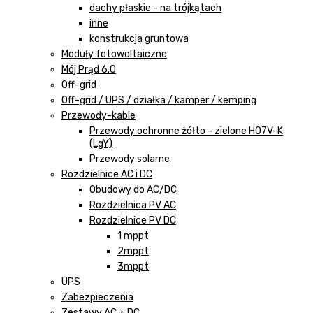
dachy płaskie - na trójkątach
inne
konstrukcja gruntowa
Moduły fotowoltaiczne
Mój Prąd 6.0
Off-grid
Off-grid / UPS / działka / kamper / kemping
Przewody-kable
Przewody ochronne żółto - zielone H07V-K
(LgY)
Przewody solarne
Rozdzielnice AC i DC
Obudowy do AC/DC
Rozdzielnica PV AC
Rozdzielnice PV DC
1 mppt
2mppt
3mppt
UPS
Zabezpieczenia
Zestawy AC + DC