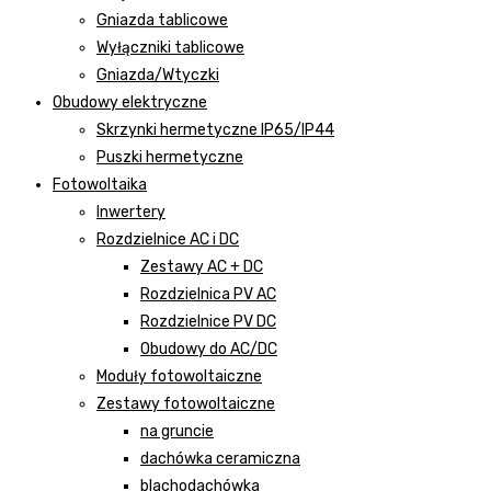
Gniazda tablicowe
Wyłączniki tablicowe
Gniazda/Wtyczki
Obudowy elektryczne
Skrzynki hermetyczne IP65/IP44
Puszki hermetyczne
Fotowoltaika
Inwertery
Rozdzielnice AC i DC
Zestawy AC + DC
Rozdzielnica PV AC
Rozdzielnice PV DC
Obudowy do AC/DC
Moduły fotowoltaiczne
Zestawy fotowoltaiczne
na gruncie
dachówka ceramiczna
blachodachówka