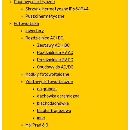
Obudowy elektryczne
Skrzynki hermetyczne IP65/IP44
Puszki hermetyczne
Fotowoltaika
Inwertery
Rozdzielnice AC i DC
Zestawy AC + DC
Rozdzielnica PV AC
Rozdzielnice PV DC
Obudowy do AC/DC
Moduły fotowoltaiczne
Zestawy fotowoltaiczne
na gruncie
dachówka ceramiczna
blachodachówka
blacha trapezowa
inne
Mój Prąd 6.0