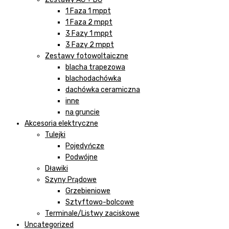
1 Faza 1 mppt
1 Faza 2 mppt
3 Fazy 1 mppt
3 Fazy 2 mppt
Zestawy fotowoltaiczne
blacha trapezowa
blachodachówka
dachówka ceramiczna
inne
na gruncie
Akcesoria elektryczne
Tulejki
Pojedyńcze
Podwójne
Dławiki
Szyny Prądowe
Grzebieniowe
Sztyftowo-bolcowe
Terminale/Listwy zaciskowe
Uncategorized