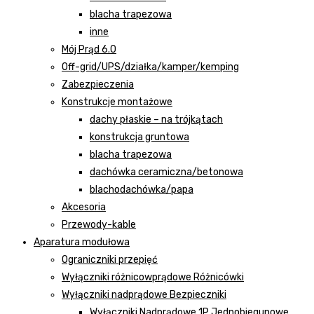
blacha trapezowa
inne
Mój Prąd 6.0
Off-grid/UPS/działka/kamper/kemping
Zabezpieczenia
Konstrukcje montażowe
dachy płaskie – na trójkątach
konstrukcja gruntowa
blacha trapezowa
dachówka ceramiczna/betonowa
blachodachówka/papa
Akcesoria
Przewody-kable
Aparatura modułowa
Ograniczniki przepięć
Wyłączniki różnicowprądowe Różnicówki
Wyłączniki nadprądowe Bezpieczniki
Wyłączniki Nadprądowe 1P Jednobiegunowe