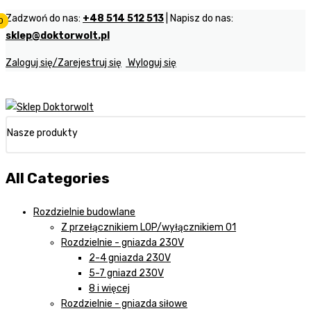
Zadzwoń do nas:
+48 514 512 513
| Napisz do nas:
0
0
0
sklep@doktorwolt.pl
Zaloguj się/Zarejestruj się
Wyloguj się
Nasze produkty
All Categories
Rozdzielnie budowlane
Z przełącznikiem LOP/wyłącznikiem 01
Rozdzielnie - gniazda 230V
2-4 gniazda 230V
5-7 gniazd 230V
8 i więcej
Rozdzielnie - gniazda siłowe