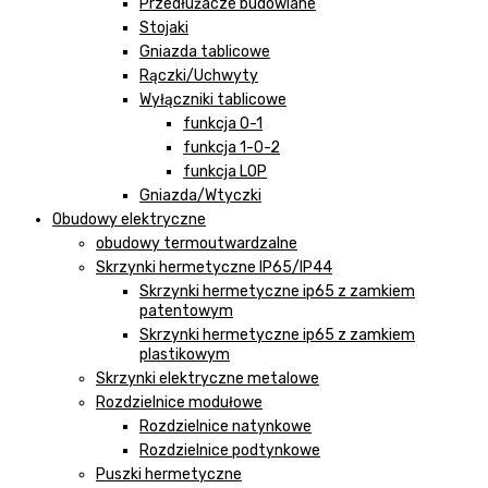
Przedłużacze budowlane
Stojaki
Gniazda tablicowe
Rączki/Uchwyty
Wyłączniki tablicowe
funkcja 0-1
funkcja 1-0-2
funkcja LOP
Gniazda/Wtyczki
Obudowy elektryczne
obudowy termoutwardzalne
Skrzynki hermetyczne IP65/IP44
Skrzynki hermetyczne ip65 z zamkiem
patentowym
Skrzynki hermetyczne ip65 z zamkiem
plastikowym
Skrzynki elektryczne metalowe
Rozdzielnice modułowe
Rozdzielnice natynkowe
Rozdzielnice podtynkowe
Puszki hermetyczne