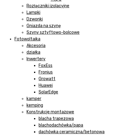
Rozłączniki izolacyjne
Lampki
Dzwonki
Gniazda na szynę
Szyny sztyftowo-bolcowe
Fotowoltaika
Akcesoria
działka
Inwertery
FoxEss
Fronius
Growatt
Huawei
SolarEdge
kamper
kemping
Konstrukcje montażowe
blacha trapezowa
blachodachówka/papa
dachówka ceramiczna/betonowa