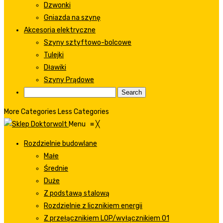
Dzwonki
Gniazda na szynę
Akcesoria elektryczne
Szyny sztyftowo-bolcowe
Tulejki
Dławiki
Szyny Prądowe
More Categories
Less Categories
Menu
≡
╳
Rozdzielnie budowlane
Małe
Średnie
Duże
Z podstawą stalową
Rozdzielnie z licznikiem energii
Z przełącznikiem LOP/wyłącznikiem 01