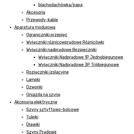
blachodachówka/papa
Akcesoria
Przewody-kable
Aparatura modułowa
Ograniczniki przepięć
Wyłączniki różnicowprądowe Różnicówki
Wyłączniki nadprądowe Bezpieczniki
Wyłączniki Nadprądowe 1P Jednobiegunowe
Wyłączniki Nadprądowe 3P Trójbiegunowe
Rozłączniki izolacyjne
Lampki
Dzwonki
Gniazda na szynę
Akcesoria elektryczne
Szyny sztyftowo-bolcowe
Tulejki
Dławiki
Szyny Prądowe