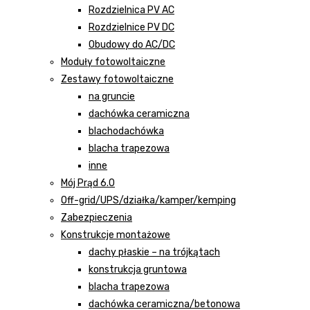
Rozdzielnica PV AC
Rozdzielnice PV DC
Obudowy do AC/DC
Moduły fotowoltaiczne
Zestawy fotowoltaiczne
na gruncie
dachówka ceramiczna
blachodachówka
blacha trapezowa
inne
Mój Prąd 6.0
Off-grid/UPS/działka/kamper/kemping
Zabezpieczenia
Konstrukcje montażowe
dachy płaskie – na trójkątach
konstrukcja gruntowa
blacha trapezowa
dachówka ceramiczna/betonowa