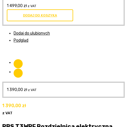
1 499,00
zł
z VAT
DODAJ DO KOSZYKA
Dodaj do ulubionych
Podgląd
1 390,00
zł
z VAT
1 390,00
zł
z VAT
RBS T3WRF Rozdzielnica elektryczna