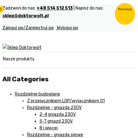
Zadzwoń do nas:
+48 514 512 513
| Napisz do nas:
0
0
0
Promocja
Promocja
sklep@doktorwolt.pl
Zaloguj się/Zarejestruj się
Wyloguj się
Nasze produkty
All Categories
Rozdzielnie budowlane
Z przełącznikiem LOP/wyłącznikiem 01
Rozdzielnie - gniazda 230V
2-4 gniazda 230V
5-7 gniazd 230V
8 i więcej
Rozdzielnie - gniazda siłowe