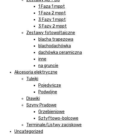
1 Faza 1 mppt
1 Faza 2 mppt
3 Fazy 1 mppt
3 Fazy 2 mppt
Zestawy fotowoltaiczne
blacha trapezowa
blachodachówka
dachówka ceramiczna
inne
na gruncie
Akcesoria elektryczne
Tulejki
Pojedyńcze
Podwójne
Dławiki
Szyny Prądowe
Grzebieniowe
Sztyftowo-bolcowe
Terminale/Listwy zaciskowe
Uncategorized