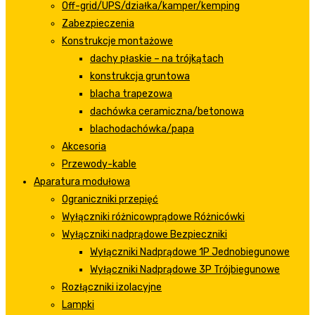
Off-grid/UPS/działka/kamper/kemping
Zabezpieczenia
Konstrukcje montażowe
dachy płaskie – na trójkątach
konstrukcja gruntowa
blacha trapezowa
dachówka ceramiczna/betonowa
blachodachówka/papa
Akcesoria
Przewody-kable
Aparatura modułowa
Ograniczniki przepięć
Wyłączniki różnicowprądowe Różnicówki
Wyłączniki nadprądowe Bezpieczniki
Wyłączniki Nadprądowe 1P Jednobiegunowe
Wyłączniki Nadprądowe 3P Trójbiegunowe
Rozłączniki izolacyjne
Lampki