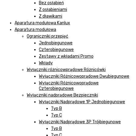
Bez osłabień
Z osłabieniami
Z dławikami
Aparatura modułowa Kanlux
Aparatura modułowa
Ograniczniki przepięć
Jednobiegunowe
Czterobiegunowe
Zestawy z wkładami Promo
Wkłady
Wyłączniki różnicowprądowe Różnicówki
Wyłączniki Różnicowoprądowe Dwubiegunowe
Wyłączniki Różnicowoprądowe
Czterobiegunowe
Wyłączniki nadprądowe Bezpieczniki
Wyłączniki Nadprądowe 1P Jednobiegunowe
Typ B
Typ C
Wyłączniki Nadprądowe 3P Trójbiegunowe
Typ B
Typ C