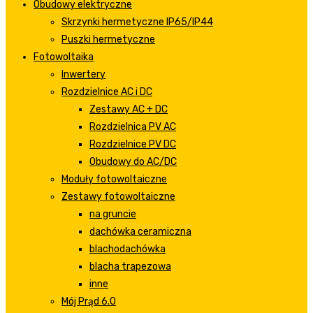
Obudowy elektryczne
Skrzynki hermetyczne IP65/IP44
Puszki hermetyczne
Fotowoltaika
Inwertery
Rozdzielnice AC i DC
Zestawy AC + DC
Rozdzielnica PV AC
Rozdzielnice PV DC
Obudowy do AC/DC
Moduły fotowoltaiczne
Zestawy fotowoltaiczne
na gruncie
dachówka ceramiczna
blachodachówka
blacha trapezowa
inne
Mój Prąd 6.0