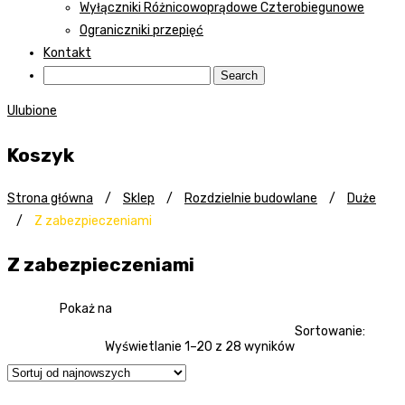
Wyłączniki Różnicowoprądowe Czterobiegunowe
Ograniczniki przepięć
Kontakt
Ulubione
Koszyk
Strona główna
/
Sklep
/
Rozdzielnie budowlane
/
Duże
/
Z zabezpieczeniami
Z zabezpieczeniami
Pokaż na
Sortowanie:
Wyświetlanie 1–20 z 28 wyników