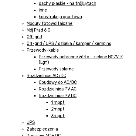
dachy płaskie - na trójkątach
inne
konstrukcja gruntowa
Moduły fotowoltaiczne
Mój Prąd 6.0
Off-grid
Off-grid / UPS / działka / kamper / kemping
Przewody-kable
Przewody ochronne żółto - zielone H07V-K
(LgY)
Przewody solarne
Rozdzielnice AC i DC
Obudowy do AC/DC
Rozdzielnica PV AC
Rozdzielnice PV DC
1 mppt
2mppt
3mppt
UPS
Zabezpieczenia
Zestawy AC + DC