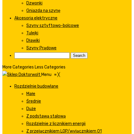
Dzwonki
Gniazda na szynę
Akcesoria elektryczne
Szyny sztyftowo-bolcowe
Tulejki
Dławiki
Szyny Prądowe
More Categories
Less Categories
Menu
≡
╳
Rozdzielnie budowlane
Małe
Średnie
Duże
Z podstawą stalową
Rozdzielnie z licznikiem energii
Z przełącznikiem LOP/wyłącznikiem 01