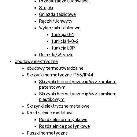
Przedłużacze budowlane
Stojaki
Gniazda tablicowe
Rączki/Uchwyty
Wyłączniki tablicowe
funkcja 0-1
funkcja 1-0-2
funkcja LOP
Gniazda/Wtyczki
Obudowy elektryczne
obudowy termoutwardzalne
Skrzynki hermetyczne IP65/IP44
Skrzynki hermetyczne ip65 z zamkiem
patentowym
Skrzynki hermetyczne ip65 z zamkiem
plastikowym
Skrzynki elektryczne metalowe
Rozdzielnice modułowe
Rozdzielnice natynkowe
Rozdzielnice podtynkowe
Puszki hermetyczne