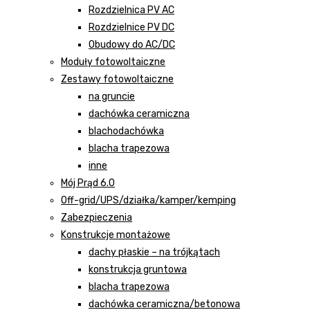
Rozdzielnica PV AC
Rozdzielnice PV DC
Obudowy do AC/DC
Moduły fotowoltaiczne
Zestawy fotowoltaiczne
na gruncie
dachówka ceramiczna
blachodachówka
blacha trapezowa
inne
Mój Prąd 6.0
Off-grid/UPS/działka/kamper/kemping
Zabezpieczenia
Konstrukcje montażowe
dachy płaskie – na trójkątach
konstrukcja gruntowa
blacha trapezowa
dachówka ceramiczna/betonowa