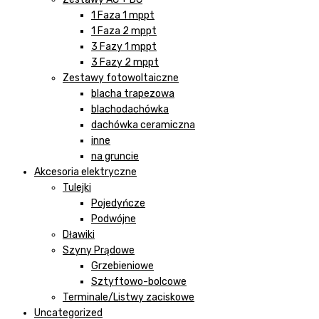
1 Faza 1 mppt
1 Faza 2 mppt
3 Fazy 1 mppt
3 Fazy 2 mppt
Zestawy fotowoltaiczne
blacha trapezowa
blachodachówka
dachówka ceramiczna
inne
na gruncie
Akcesoria elektryczne
Tulejki
Pojedyńcze
Podwójne
Dławiki
Szyny Prądowe
Grzebieniowe
Sztyftowo-bolcowe
Terminale/Listwy zaciskowe
Uncategorized