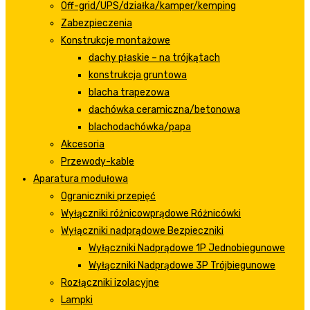
Off-grid/UPS/działka/kamper/kemping
Zabezpieczenia
Konstrukcje montażowe
dachy płaskie – na trójkątach
konstrukcja gruntowa
blacha trapezowa
dachówka ceramiczna/betonowa
blachodachówka/papa
Akcesoria
Przewody-kable
Aparatura modułowa
Ograniczniki przepięć
Wyłączniki różnicowprądowe Różnicówki
Wyłączniki nadprądowe Bezpieczniki
Wyłączniki Nadprądowe 1P Jednobiegunowe
Wyłączniki Nadprądowe 3P Trójbiegunowe
Rozłączniki izolacyjne
Lampki