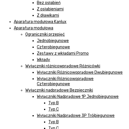
Bez osłabień
Z osłabieniami
Z dławikami
Aparatura modułowa Kanlux
Aparatura modułowa
Ograniczniki przepięć
Jednobiegunowe
Czterobiegunowe
Zestawy z wkładami Promo
Wkłady
Wyłączniki różnicowprądowe Różnicówki
Wyłączniki Różnicowoprądowe Dwubiegunowe
Wyłączniki Różnicowoprądowe
Czterobiegunowe
Wyłączniki nadprądowe Bezpieczniki
Wyłączniki Nadprądowe 1P Jednobiegunowe
Typ B
Typ C
Wyłączniki Nadprądowe 3P Trójbiegunowe
Typ B
Typ C