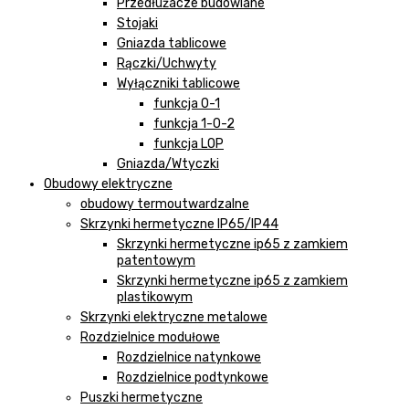
Przedłużacze budowlane
Stojaki
Gniazda tablicowe
Rączki/Uchwyty
Wyłączniki tablicowe
funkcja 0-1
funkcja 1-0-2
funkcja LOP
Gniazda/Wtyczki
Obudowy elektryczne
obudowy termoutwardzalne
Skrzynki hermetyczne IP65/IP44
Skrzynki hermetyczne ip65 z zamkiem
patentowym
Skrzynki hermetyczne ip65 z zamkiem
plastikowym
Skrzynki elektryczne metalowe
Rozdzielnice modułowe
Rozdzielnice natynkowe
Rozdzielnice podtynkowe
Puszki hermetyczne