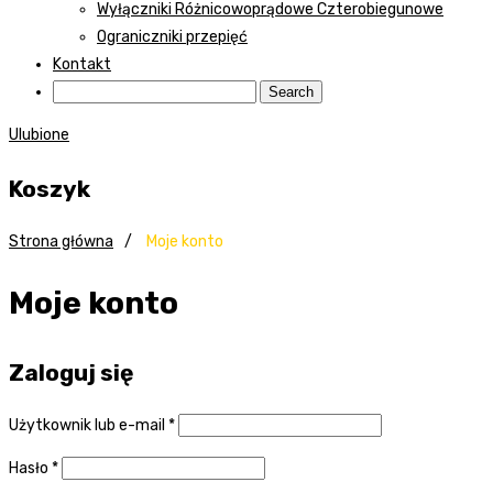
Wyłączniki Różnicowoprądowe Czterobiegunowe
Ograniczniki przepięć
Kontakt
Ulubione
Koszyk
Strona główna
/
Moje konto
Moje konto
Zaloguj się
Użytkownik lub e-mail
*
Hasło
*