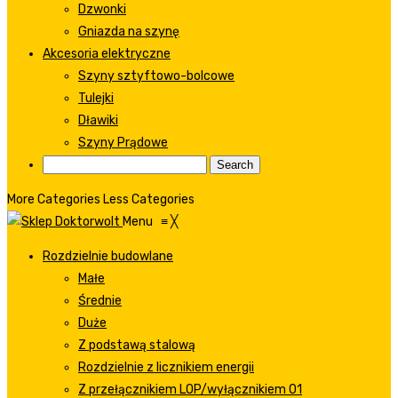
Dzwonki
Gniazda na szynę
Akcesoria elektryczne
Szyny sztyftowo-bolcowe
Tulejki
Dławiki
Szyny Prądowe
More Categories
Less Categories
Menu
≡
╳
Rozdzielnie budowlane
Małe
Średnie
Duże
Z podstawą stalową
Rozdzielnie z licznikiem energii
Z przełącznikiem LOP/wyłącznikiem 01