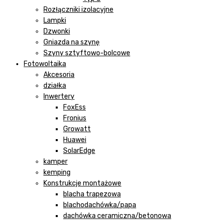
Rozłączniki izolacyjne
Lampki
Dzwonki
Gniazda na szynę
Szyny sztyftowo-bolcowe
Fotowoltaika
Akcesoria
działka
Inwertery
FoxEss
Fronius
Growatt
Huawei
SolarEdge
kamper
kemping
Konstrukcje montażowe
blacha trapezowa
blachodachówka/papa
dachówka ceramiczna/betonowa