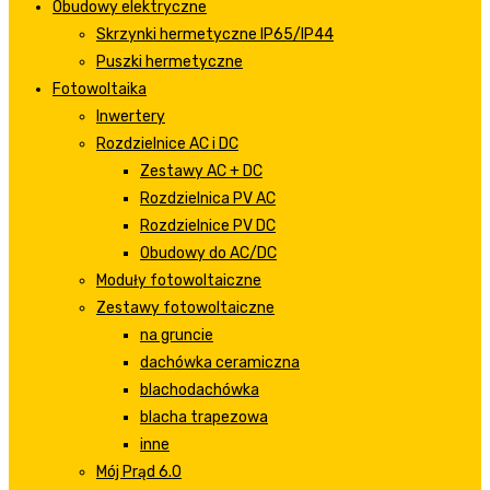
Obudowy elektryczne
Skrzynki hermetyczne IP65/IP44
Puszki hermetyczne
Fotowoltaika
Inwertery
Rozdzielnice AC i DC
Zestawy AC + DC
Rozdzielnica PV AC
Rozdzielnice PV DC
Obudowy do AC/DC
Moduły fotowoltaiczne
Zestawy fotowoltaiczne
na gruncie
dachówka ceramiczna
blachodachówka
blacha trapezowa
inne
Mój Prąd 6.0