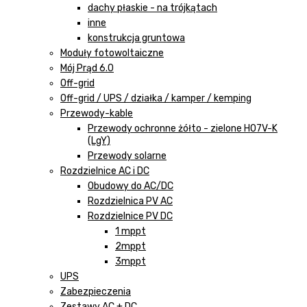
dachy płaskie - na trójkątach
inne
konstrukcja gruntowa
Moduły fotowoltaiczne
Mój Prąd 6.0
Off-grid
Off-grid / UPS / działka / kamper / kemping
Przewody-kable
Przewody ochronne żółto - zielone H07V-K
(LgY)
Przewody solarne
Rozdzielnice AC i DC
Obudowy do AC/DC
Rozdzielnica PV AC
Rozdzielnice PV DC
1 mppt
2mppt
3mppt
UPS
Zabezpieczenia
Zestawy AC + DC