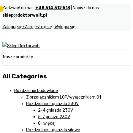
Zadzwoń do nas:
+48 514 512 513
| Napisz do nas:
0
0
0
sklep@doktorwolt.pl
Zaloguj się/Zarejestruj się
Wyloguj się
Nasze produkty
All Categories
Rozdzielnie budowlane
Z przełącznikiem LOP/wyłącznikiem 01
Rozdzielnie - gniazda 230V
2-4 gniazda 230V
5-7 gniazd 230V
8 i więcej
Rozdzielnie - gniazda siłowe