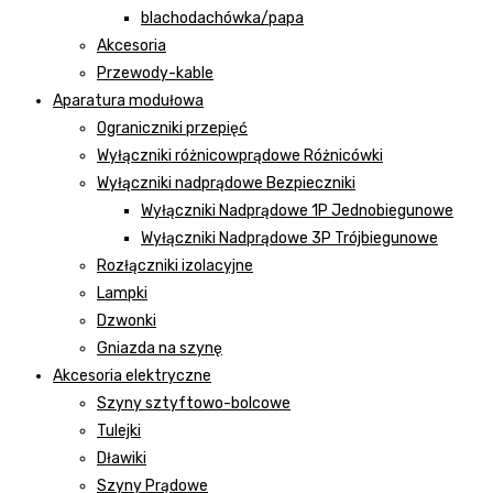
blachodachówka/papa
Akcesoria
Przewody-kable
Aparatura modułowa
Ograniczniki przepięć
Wyłączniki różnicowprądowe Różnicówki
Wyłączniki nadprądowe Bezpieczniki
Wyłączniki Nadprądowe 1P Jednobiegunowe
Wyłączniki Nadprądowe 3P Trójbiegunowe
Rozłączniki izolacyjne
Lampki
Dzwonki
Gniazda na szynę
Akcesoria elektryczne
Szyny sztyftowo-bolcowe
Tulejki
Dławiki
Szyny Prądowe