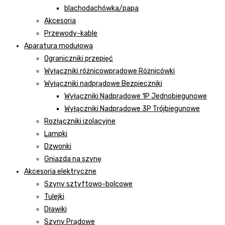
blachodachówka/papa
Akcesoria
Przewody-kable
Aparatura modułowa
Ograniczniki przepięć
Wyłączniki różnicowprądowe Różnicówki
Wyłączniki nadprądowe Bezpieczniki
Wyłączniki Nadprądowe 1P Jednobiegunowe
Wyłączniki Nadprądowe 3P Trójbiegunowe
Rozłączniki izolacyjne
Lampki
Dzwonki
Gniazda na szynę
Akcesoria elektryczne
Szyny sztyftowo-bolcowe
Tulejki
Dławiki
Szyny Prądowe