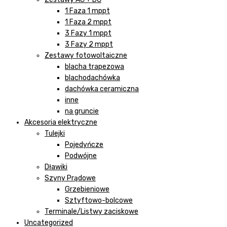
1 Faza 1 mppt
1 Faza 2 mppt
3 Fazy 1 mppt
3 Fazy 2 mppt
Zestawy fotowoltaiczne
blacha trapezowa
blachodachówka
dachówka ceramiczna
inne
na gruncie
Akcesoria elektryczne
Tulejki
Pojedyńcze
Podwójne
Dławiki
Szyny Prądowe
Grzebieniowe
Sztyftowo-bolcowe
Terminale/Listwy zaciskowe
Uncategorized