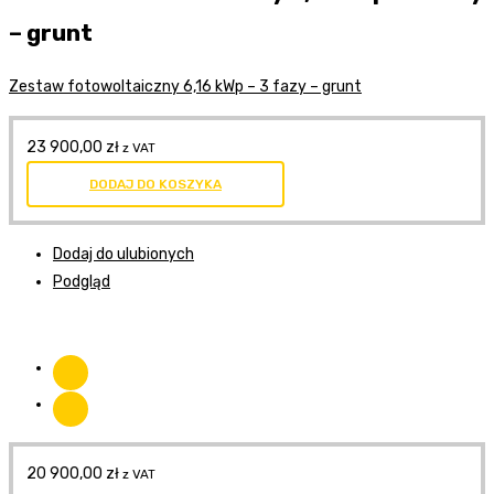
– grunt
Zestaw fotowoltaiczny 6,16 kWp – 3 fazy – grunt
23 900,00
zł
z VAT
DODAJ DO KOSZYKA
Dodaj do ulubionych
Podgląd
20 900,00
zł
z VAT