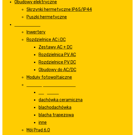
Obudowy elektryczne
Skrzynki hermetyczne IP65/IP44
Puszki hermetyczne
Fotowoltaika
Inwertery
Rozdzielnice AC i DC
Zestawy AC + DC
Rozdzielnica PV AC
Rozdzielnice PV DC
Obudowy do AC/DC
Moduły fotowoltaiczne
Zestawy fotowoltaiczne
na gruncie
dachówka ceramiczna
blachodachówka
blacha trapezowa
inne
Mój Prąd 6.0