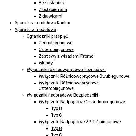
Bez osłabień
Z osłabieniami
Z dławikami
Aparatura modułowa Kanlux
Aparatura modułowa
Ograniczniki przepięć
Jednobiegunowe
Czterobiegunowe
Zestawy z wkładami Promo
Wkłady
Wyłączniki różnicowprądowe Różnicówki
Wyłączniki Różnicowoprądowe Dwubiegunowe
Wyłączniki Różnicowoprądowe
Czterobiegunowe
Wyłączniki nadprądowe Bezpieczniki
Wyłączniki Nadprądowe 1P Jednobiegunowe
Typ B
Typ C
Wyłączniki Nadprądowe 3P Trójbiegunowe
Typ B
Typ C