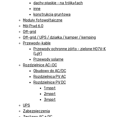
dachy płaskie - na trójkątach
inne
konstrukcja gruntowa
Moduły fotowoltaiczne
Mój Prąd 6.0
Off-grid
Off-grid / UPS / działka / kamper / kemping
Przewody-kable
Przewody ochronne żółto - zielone H07V-K
(LgY)
Przewody solarne
Rozdzielnice AC i DC
Obudowy do AC/DC
Rozdzielnica PV AC
Rozdzielnice PV DC
1 mppt
2mppt
3mppt
UPS
Zabezpieczenia
Zestawy AC + DC