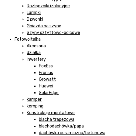
Rozłączniki izolacyjne
Lampki
Dzwonki
Gniazda na szynę
Szyny sztyftowo-bolcowe
Fotowoltaika
Akcesoria
działka
Inwertery
FoxEss
Fronius
Growatt
Huawei
SolarEdge
kamper
kemping
Konstrukcje montażowe
blacha trapezowa
blachodachówka/papa
dachówka ceramiczna/betonowa