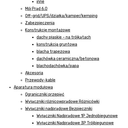
inne
Mój Prąd 6.0
Off-grid/UPS/działka/kamper/kemping
Zabezpieczenia
Konstrukcje montażowe
dachy płaskie – na trójkątach
konstrukcja gruntowa
blacha trapezowa
dachówka ceramiczna/betonowa
blachodachówka/papa
Akcesoria
Przewody-kable
Aparatura modułowa
Ograniczniki przepięć
Wyłączniki różnicowprądowe Różnicówki
Wyłączniki nadprądowe Bezpieczniki
Wyłączniki Nadprądowe 1P Jednobiegunowe
Wyłączniki Nadprądowe 3P Trójbiegunowe