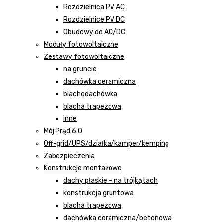
Rozdzielnica PV AC
Rozdzielnice PV DC
Obudowy do AC/DC
Moduły fotowoltaiczne
Zestawy fotowoltaiczne
na gruncie
dachówka ceramiczna
blachodachówka
blacha trapezowa
inne
Mój Prąd 6.0
Off-grid/UPS/działka/kamper/kemping
Zabezpieczenia
Konstrukcje montażowe
dachy płaskie – na trójkątach
konstrukcja gruntowa
blacha trapezowa
dachówka ceramiczna/betonowa