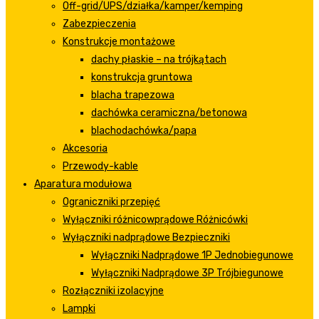
Off-grid/UPS/działka/kamper/kemping
Zabezpieczenia
Konstrukcje montażowe
dachy płaskie – na trójkątach
konstrukcja gruntowa
blacha trapezowa
dachówka ceramiczna/betonowa
blachodachówka/papa
Akcesoria
Przewody-kable
Aparatura modułowa
Ograniczniki przepięć
Wyłączniki różnicowprądowe Różnicówki
Wyłączniki nadprądowe Bezpieczniki
Wyłączniki Nadprądowe 1P Jednobiegunowe
Wyłączniki Nadprądowe 3P Trójbiegunowe
Rozłączniki izolacyjne
Lampki