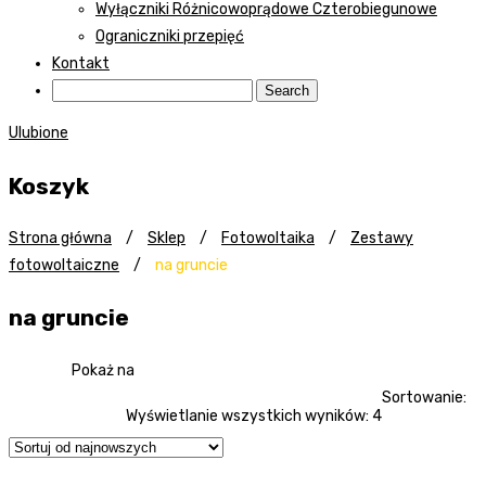
Wyłączniki Różnicowoprądowe Czterobiegunowe
Ograniczniki przepięć
Kontakt
Ulubione
Koszyk
Strona główna
/
Sklep
/
Fotowoltaika
/
Zestawy
fotowoltaiczne
/
na gruncie
na gruncie
Pokaż na
Sortowanie:
Wyświetlanie wszystkich wyników: 4