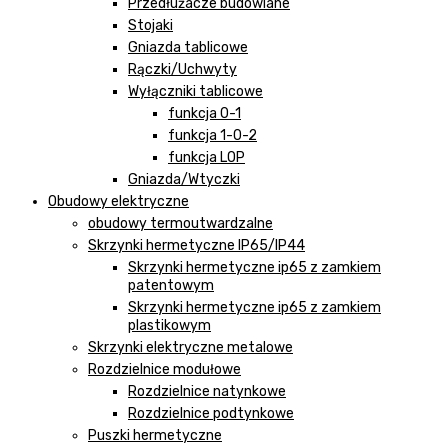
Przedłużacze budowlane
Stojaki
Gniazda tablicowe
Rączki/Uchwyty
Wyłączniki tablicowe
funkcja 0-1
funkcja 1-0-2
funkcja LOP
Gniazda/Wtyczki
Obudowy elektryczne
obudowy termoutwardzalne
Skrzynki hermetyczne IP65/IP44
Skrzynki hermetyczne ip65 z zamkiem
patentowym
Skrzynki hermetyczne ip65 z zamkiem
plastikowym
Skrzynki elektryczne metalowe
Rozdzielnice modułowe
Rozdzielnice natynkowe
Rozdzielnice podtynkowe
Puszki hermetyczne