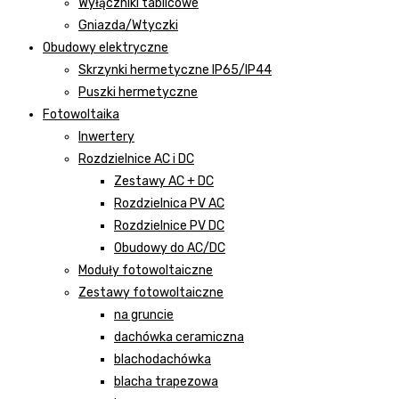
Wyłączniki tablicowe
Gniazda/Wtyczki
Obudowy elektryczne
Skrzynki hermetyczne IP65/IP44
Puszki hermetyczne
Fotowoltaika
Inwertery
Rozdzielnice AC i DC
Zestawy AC + DC
Rozdzielnica PV AC
Rozdzielnice PV DC
Obudowy do AC/DC
Moduły fotowoltaiczne
Zestawy fotowoltaiczne
na gruncie
dachówka ceramiczna
blachodachówka
blacha trapezowa