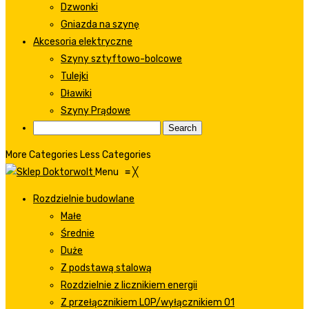
Dzwonki
Gniazda na szynę
Akcesoria elektryczne
Szyny sztyftowo-bolcowe
Tulejki
Dławiki
Szyny Prądowe
More Categories
Less Categories
Menu
≡
╳
Rozdzielnie budowlane
Małe
Średnie
Duże
Z podstawą stalową
Rozdzielnie z licznikiem energii
Z przełącznikiem LOP/wyłącznikiem 01