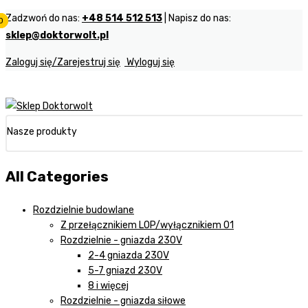
Zadzwoń do nas:
+48 514 512 513
| Napisz do nas:
0
0
0
sklep@doktorwolt.pl
Zaloguj się/Zarejestruj się
Wyloguj się
Nasze produkty
All Categories
Rozdzielnie budowlane
Z przełącznikiem LOP/wyłącznikiem 01
Rozdzielnie - gniazda 230V
2-4 gniazda 230V
5-7 gniazd 230V
8 i więcej
Rozdzielnie - gniazda siłowe