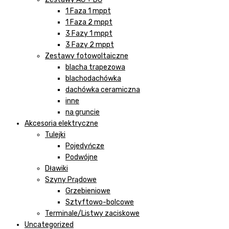
1 Faza 1 mppt
1 Faza 2 mppt
3 Fazy 1 mppt
3 Fazy 2 mppt
Zestawy fotowoltaiczne
blacha trapezowa
blachodachówka
dachówka ceramiczna
inne
na gruncie
Akcesoria elektryczne
Tulejki
Pojedyńcze
Podwójne
Dławiki
Szyny Prądowe
Grzebieniowe
Sztyftowo-bolcowe
Terminale/Listwy zaciskowe
Uncategorized