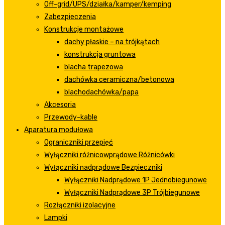
Off-grid/UPS/działka/kamper/kemping
Zabezpieczenia
Konstrukcje montażowe
dachy płaskie – na trójkątach
konstrukcja gruntowa
blacha trapezowa
dachówka ceramiczna/betonowa
blachodachówka/papa
Akcesoria
Przewody-kable
Aparatura modułowa
Ograniczniki przepięć
Wyłączniki różnicowprądowe Różnicówki
Wyłączniki nadprądowe Bezpieczniki
Wyłączniki Nadprądowe 1P Jednobiegunowe
Wyłączniki Nadprądowe 3P Trójbiegunowe
Rozłączniki izolacyjne
Lampki