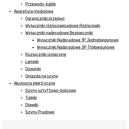
Przewody-kable
Aparatura modułowa
Ograniczniki przepięć
Wyłączniki różnicowprądowe Różnicówki
Wyłączniki nadprądowe Bezpieczniki
Wyłączniki Nadprądowe 1P Jednobiegunowe
Wyłączniki Nadprądowe 3P Trójbiegunowe
Rozłączniki izolacyjne
Lampki
Dzwonki
Gniazda na szynę
Akcesoria elektryczne
Szyny sztyftowo-bolcowe
Tulejki
Dławiki
Szyny Prądowe