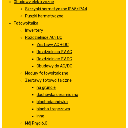
Obudowy elektryczne
Skrzynki hermetyczne IP65/IP44
Puszki hermetyczne
Fotowoltaika
Inwertery
Rozdzielnice AC i DC
Zestawy AC + DC
Rozdzielnica PV AC
Rozdzielnice PV DC
Obudowy do AC/DC
Moduły fotowoltaiczne
Zestawy fotowoltaiczne
na gruncie
dachówka ceramiczna
blachodachówka
blacha trapezowa
inne
Mój Prąd 6.0