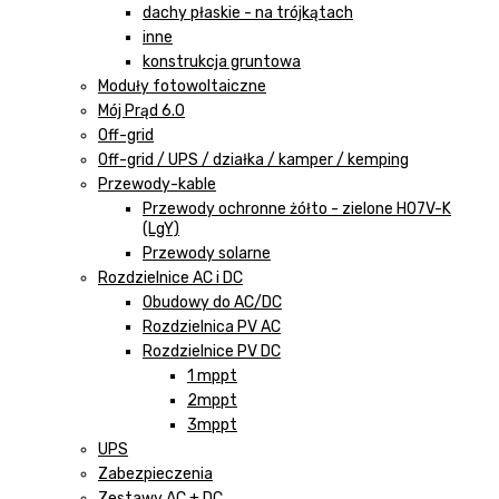
dachy płaskie - na trójkątach
inne
konstrukcja gruntowa
Moduły fotowoltaiczne
Mój Prąd 6.0
Off-grid
Off-grid / UPS / działka / kamper / kemping
Przewody-kable
Przewody ochronne żółto - zielone H07V-K
(LgY)
Przewody solarne
Rozdzielnice AC i DC
Obudowy do AC/DC
Rozdzielnica PV AC
Rozdzielnice PV DC
1 mppt
2mppt
3mppt
UPS
Zabezpieczenia
Zestawy AC + DC