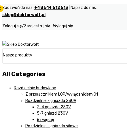
Zadzwoń do nas:
+48 514 512 513
| Napisz do nas:
0
0
0
sklep@doktorwolt.pl
Zaloguj się/Zarejestruj się
Wyloguj się
Nasze produkty
All Categories
Rozdzielnie budowlane
Z przełącznikiem LOP/wyłącznikiem 01
Rozdzielnie - gniazda 230V
2-4 gniazda 230V
5-7 gniazd 230V
8 i więcej
Rozdzielnie - gniazda siłowe