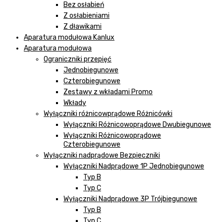
Bez osłabień
Z osłabieniami
Z dławikami
Aparatura modułowa Kanlux
Aparatura modułowa
Ograniczniki przepięć
Jednobiegunowe
Czterobiegunowe
Zestawy z wkładami Promo
Wkłady
Wyłączniki różnicowprądowe Różnicówki
Wyłączniki Różnicowoprądowe Dwubiegunowe
Wyłączniki Różnicowoprądowe
Czterobiegunowe
Wyłączniki nadprądowe Bezpieczniki
Wyłączniki Nadprądowe 1P Jednobiegunowe
Typ B
Typ C
Wyłączniki Nadprądowe 3P Trójbiegunowe
Typ B
Typ C