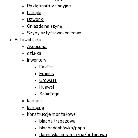
Rozłączniki izolacyjne
Lampki
Dzwonki
Gniazda na szynę
Szyny sztyftowo-bolcowe
Fotowoltaika
Akcesoria
działka
Inwertery
FoxEss
Fronius
Growatt
Huawei
SolarEdge
kamper
kemping
Konstrukcje montażowe
blacha trapezowa
blachodachówka/papa
dachówka ceramiczna/betonowa