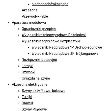
blachodachówka/papa
Akcesoria
Przewody-kable
Aparatura modułowa
Ograniczniki przepięć
Wyłączniki różnicowprądowe Różnicówki
Wyłączniki nadprądowe Bezpieczniki
Wyłączniki Nadprądowe 1P Jednobiegunowe
Wyłączniki Nadprądowe 3P Trójbiegunowe
Rozłączniki izolacyjne
Lampki
Dzwonki
Gniazda na szynę
Akcesoria elektryczne
Szyny sztyftowo-bolcowe
Tulejki
Dławiki
Szyny Prądowe