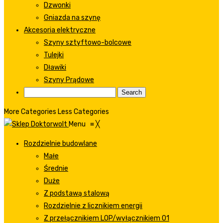
Dzwonki
Gniazda na szynę
Akcesoria elektryczne
Szyny sztyftowo-bolcowe
Tulejki
Dławiki
Szyny Prądowe
More Categories
Less Categories
Menu
≡
╳
Rozdzielnie budowlane
Małe
Średnie
Duże
Z podstawą stalową
Rozdzielnie z licznikiem energii
Z przełącznikiem LOP/wyłącznikiem 01