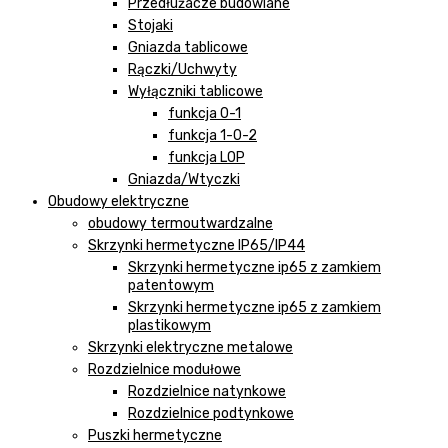
Przedłużacze budowlane
Stojaki
Gniazda tablicowe
Rączki/Uchwyty
Wyłączniki tablicowe
funkcja 0-1
funkcja 1-0-2
funkcja LOP
Gniazda/Wtyczki
Obudowy elektryczne
obudowy termoutwardzalne
Skrzynki hermetyczne IP65/IP44
Skrzynki hermetyczne ip65 z zamkiem
patentowym
Skrzynki hermetyczne ip65 z zamkiem
plastikowym
Skrzynki elektryczne metalowe
Rozdzielnice modułowe
Rozdzielnice natynkowe
Rozdzielnice podtynkowe
Puszki hermetyczne