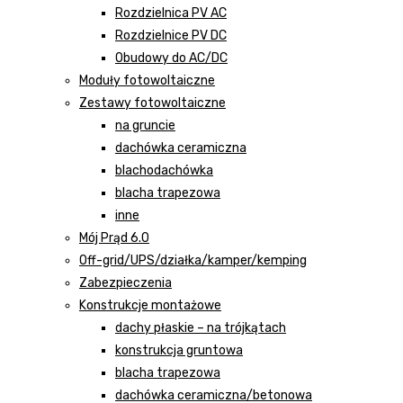
Rozdzielnica PV AC
Rozdzielnice PV DC
Obudowy do AC/DC
Moduły fotowoltaiczne
Zestawy fotowoltaiczne
na gruncie
dachówka ceramiczna
blachodachówka
blacha trapezowa
inne
Mój Prąd 6.0
Off-grid/UPS/działka/kamper/kemping
Zabezpieczenia
Konstrukcje montażowe
dachy płaskie – na trójkątach
konstrukcja gruntowa
blacha trapezowa
dachówka ceramiczna/betonowa