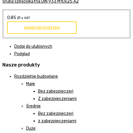
Śruba sześciokątna DIN 933 M10x25 A2
0,85
zł
z VAT
DODAJ DO KOSZYKA
Dodaj do ulubionych
Podgląd
Nasze produkty
Rozdzielnie budowlane
Małe
Bez zabezpieczeń
Z zabezpieczeniami
Średnie
Bez zabezpieczeń
z zabezpieczeniami
Duże