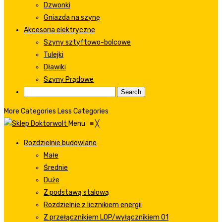
Dzwonki
Gniazda na szynę
Akcesoria elektryczne
Szyny sztyftowo-bolcowe
Tulejki
Dławiki
Szyny Prądowe
More Categories
Less Categories
Menu
≡
╳
Rozdzielnie budowlane
Małe
Średnie
Duże
Z podstawą stalową
Rozdzielnie z licznikiem energii
Z przełącznikiem LOP/wyłącznikiem 01