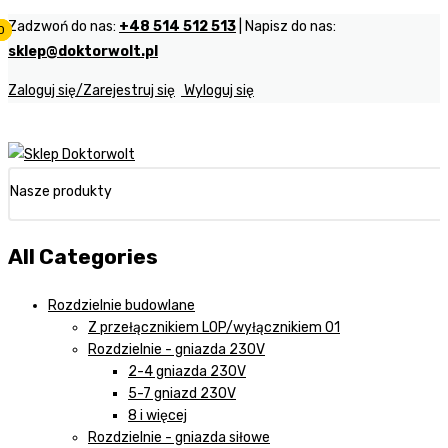
Zadzwoń do nas:
+48 514 512 513
| Napisz do nas:
0
0
0
sklep@doktorwolt.pl
Zaloguj się/Zarejestruj się
Wyloguj się
Nasze produkty
All Categories
Rozdzielnie budowlane
Z przełącznikiem LOP/wyłącznikiem 01
Rozdzielnie - gniazda 230V
2-4 gniazda 230V
5-7 gniazd 230V
8 i więcej
Rozdzielnie - gniazda siłowe