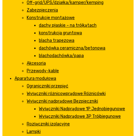
Off-grid/UPS/działka/kamper/kemping
Zabezpieczenia
Konstrukcje montażowe
dachy płaskie – na trójkątach
konstrukcja gruntowa
blacha trapezowa
dachówka ceramiczna/betonowa
blachodachówka/papa
Akcesoria
Przewody-kable
Aparatura modułowa
Ograniczniki przepięć
Wyłączniki różnicowprądowe Różnicówki
Wyłączniki nadprądowe Bezpieczniki
Wyłączniki Nadprądowe 1P Jednobiegunowe
Wyłączniki Nadprądowe 3P Trójbiegunowe
Rozłączniki izolacyjne
Lampki