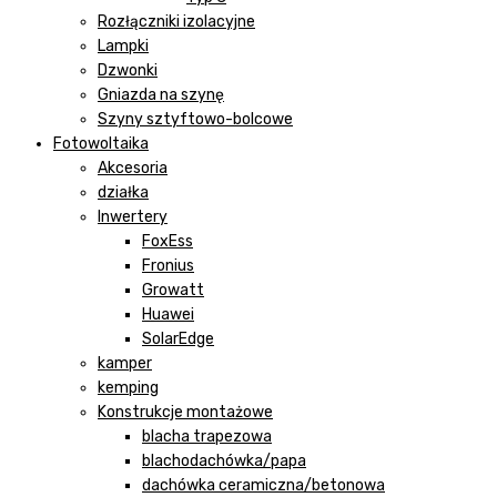
Rozłączniki izolacyjne
Lampki
Dzwonki
Gniazda na szynę
Szyny sztyftowo-bolcowe
Fotowoltaika
Akcesoria
działka
Inwertery
FoxEss
Fronius
Growatt
Huawei
SolarEdge
kamper
kemping
Konstrukcje montażowe
blacha trapezowa
blachodachówka/papa
dachówka ceramiczna/betonowa