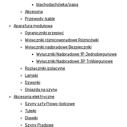
blachodachówka/papa
Akcesoria
Przewody-kable
Aparatura modułowa
Ograniczniki przepięć
Wyłączniki różnicowprądowe Różnicówki
Wyłączniki nadprądowe Bezpieczniki
Wyłączniki Nadprądowe 1P Jednobiegunowe
Wyłączniki Nadprądowe 3P Trójbiegunowe
Rozłączniki izolacyjne
Lampki
Dzwonki
Gniazda na szynę
Akcesoria elektryczne
Szyny sztyftowo-bolcowe
Tulejki
Dławiki
Szyny Prądowe