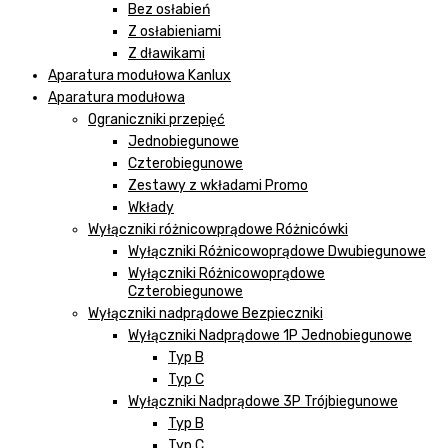
Bez osłabień
Z osłabieniami
Z dławikami
Aparatura modułowa Kanlux
Aparatura modułowa
Ograniczniki przepięć
Jednobiegunowe
Czterobiegunowe
Zestawy z wkładami Promo
Wkłady
Wyłączniki różnicowprądowe Różnicówki
Wyłączniki Różnicowoprądowe Dwubiegunowe
Wyłączniki Różnicowoprądowe
Czterobiegunowe
Wyłączniki nadprądowe Bezpieczniki
Wyłączniki Nadprądowe 1P Jednobiegunowe
Typ B
Typ C
Wyłączniki Nadprądowe 3P Trójbiegunowe
Typ B
Typ C