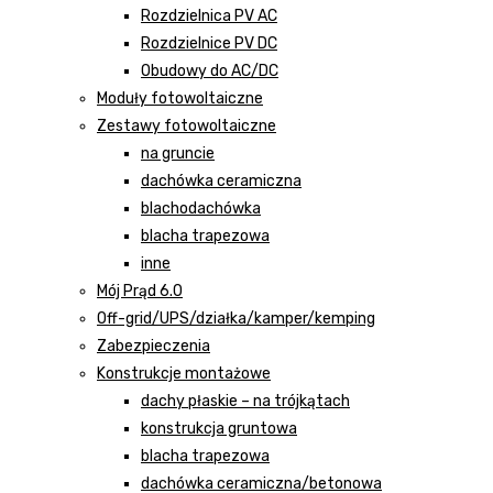
Rozdzielnica PV AC
Rozdzielnice PV DC
Obudowy do AC/DC
Moduły fotowoltaiczne
Zestawy fotowoltaiczne
na gruncie
dachówka ceramiczna
blachodachówka
blacha trapezowa
inne
Mój Prąd 6.0
Off-grid/UPS/działka/kamper/kemping
Zabezpieczenia
Konstrukcje montażowe
dachy płaskie – na trójkątach
konstrukcja gruntowa
blacha trapezowa
dachówka ceramiczna/betonowa