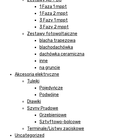
1 Faza 1 mppt
1 Faza 2 mppt
3 Fazy 1 mppt
3 Fazy 2 mppt
Zestawy fotowoltaiczne
blacha trapezowa
blachodachówka
dachówka ceramiczna
inne
na gruncie
Akcesoria elektryczne
Tulejki
Pojedyńcze
Podwójne
Dławiki
Szyny Prądowe
Grzebieniowe
Sztyftowo-bolcowe
Terminale/Listwy zaciskowe
Uncategorized