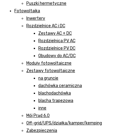
Puszki hermetyczne
Fotowoltaika
Inwertery
Rozdzielnice AC i DC
Zestawy AC + DC
Rozdzielnica PV AC
Rozdzielnice PV DC
Obudowy do AC/DC
Moduły fotowoltaiczne
Zestawy fotowoltaiczne
na gruncie
dachówka ceramiczna
blachodachówka
blacha trapezowa
inne
Mój Prąd 6.0
Off-grid/UPS/działka/kamper/kemping
Zabezpieczenia