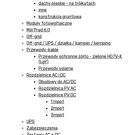
dachy płaskie - na trójkątach
inne
konstrukcja gruntowa
Moduły fotowoltaiczne
Mój Prąd 6.0
Off-grid
Off-grid / UPS / działka / kamper / kemping
Przewody-kable
Przewody ochronne żółto - zielone H07V-K
(LgY)
Przewody solarne
Rozdzielnice AC i DC
Obudowy do AC/DC
Rozdzielnica PV AC
Rozdzielnice PV DC
1 mppt
2mppt
3mppt
UPS
Zabezpieczenia
Zestawy AC + DC