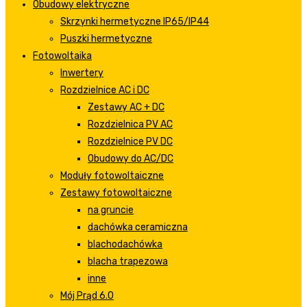
Obudowy elektryczne
Skrzynki hermetyczne IP65/IP44
Puszki hermetyczne
Fotowoltaika
Inwertery
Rozdzielnice AC i DC
Zestawy AC + DC
Rozdzielnica PV AC
Rozdzielnice PV DC
Obudowy do AC/DC
Moduły fotowoltaiczne
Zestawy fotowoltaiczne
na gruncie
dachówka ceramiczna
blachodachówka
blacha trapezowa
inne
Mój Prąd 6.0