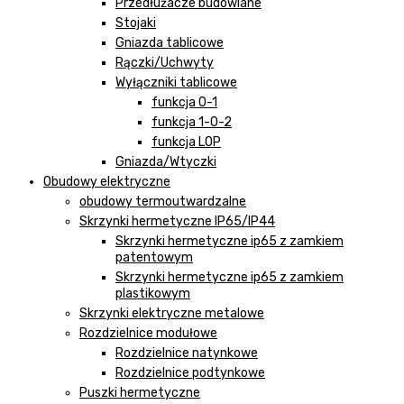
Przedłużacze budowlane
Stojaki
Gniazda tablicowe
Rączki/Uchwyty
Wyłączniki tablicowe
funkcja 0-1
funkcja 1-0-2
funkcja LOP
Gniazda/Wtyczki
Obudowy elektryczne
obudowy termoutwardzalne
Skrzynki hermetyczne IP65/IP44
Skrzynki hermetyczne ip65 z zamkiem
patentowym
Skrzynki hermetyczne ip65 z zamkiem
plastikowym
Skrzynki elektryczne metalowe
Rozdzielnice modułowe
Rozdzielnice natynkowe
Rozdzielnice podtynkowe
Puszki hermetyczne